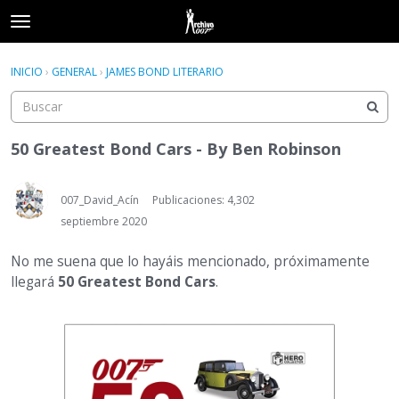
t
o
×
Acceder
·
Registrarse
g
INICIO
›
GENERAL
›
JAMES BOND LITERARIO
Acceder
Registrarse
g
l
e
Categorías
m
50 Greatest Bond Cars - By Ben Robinson
e
Hilos
n
u
007_David_Acín
Publicaciones: 4,302
Actividad
septiembre 2020
No me suena que lo hayáis mencionado, próximamente
llegará
50 Greatest Bond Cars
.