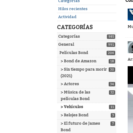
Co
Enlaces
Categorías
rápidos
Hilos recientes
Actividad
CATEGORÍAS
Mu
Categorías
985
General
991
Películas Bond
204
Ar
> Bond de Amazon
18
> Sin tiempo para morir
30
(2021)
> Actores
34
> Música de las
32
películas Bond
> Vehículos
11
> Relojes Bond
3
> El futuro de James
7
Bond