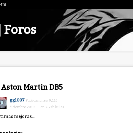
 MI6
| Foros
 Aston Martin DB5
ggl007
Publicaciones: 9,116
diciembre 2019
en
> Vehículos
timas mejoras...