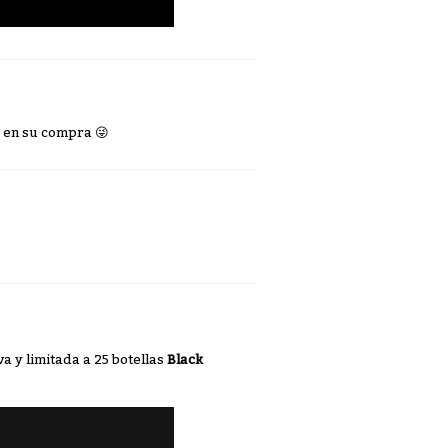
ás en su compra
😜
a y limitada a 25 botellas
Black