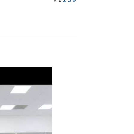
«
1
2
3
»