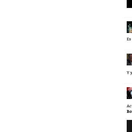
Es
Y 
Ac
Bo