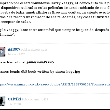
mprado por el estadounidense Harry Yeaggy, el icónico auto de la pe
s dispositivos utilizados en las películas de Bond. Hablando de esto ú
prueba de balas, ametralladoras Browning ocultas, un asiento eyect
avos / calthrop y un rociador de aceite. Además, hay cosas futuristas
 receptor de radar.
gún Yeaggy, "Este es un automóvil que siempre he querido, después 
l mundo".
ggl007
Publicaciones: 9,116
febrero 2020
evo libro oficial:
James Bond's DB5
tps://www.amazon.co.uk/exec/obidos/ASIN/1858756103/fromswede
Caltiki
Publicaciones: 1,439
julio 2020