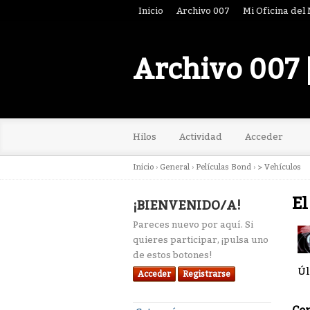
Inicio
Archivo 007
Mi Oficina del
Archivo 007 
Hilos
Actividad
Acceder
Inicio
›
General
›
Películas Bond
›
> Vehículos
El
¡BIENVENIDO/A!
Pareces nuevo por aquí. Si
quieres participar, ¡pulsa uno
de estos botones!
Úl
Acceder
Registrarse