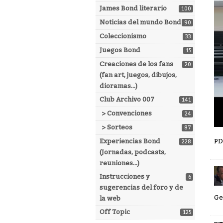
James Bond literario
100
Noticias del mundo Bond
90
Coleccionismo
33
Juegos Bond
15
Creaciones de los fans
20
(fan art, juegos, dibujos,
dioramas...)
Club Archivo 007
141
> Convenciones
24
> Sorteos
87
PD
Experiencias Bond
228
(Jornadas, podcasts,
reuniones...)
Instrucciones y
6
sugerencias del foro y de
Ge
la web
Off Topic
125