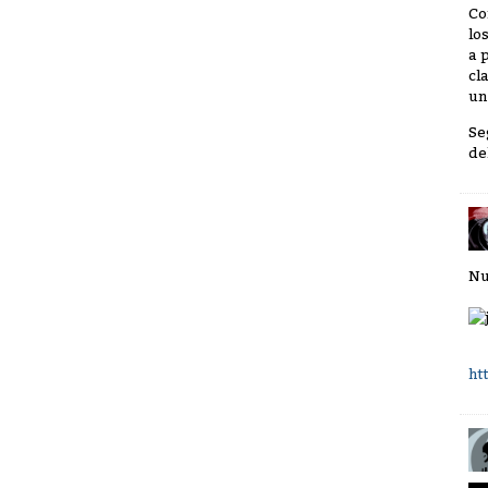
Co
lo
a 
cl
un
Se
de
Nu
ht