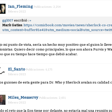
Ian_Fleming
Publicaciones: 2,254
febrero 2022
ggl007
escribió :
»
Mark Gatiss
:
https://comicbook.com/movies/news/sherlock-co-cre
utm_content=buffer81e41&utm_medium=social&utm_source=twit
jo mi punto de vista, sería un hecho muy positivo que el guion lo llev
ionistas. Quiero decir como principales, lo que son ahora Purvis y Wa
eo que su tiempo hace tiempo que debió acabar.
El_Santo
Publicaciones: 6,175
febrero 2022
los guiones de esta gente para Dr. Who y Sherlock avalan su calidad 
Miles_Messervy
Publicaciones: 2,651
febrero 2022
do el reto que la Eon tiene por delante, no estaría mal una reunión p