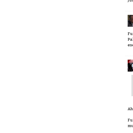
Ju
Fu
Pa
es
Ah
Fu
mu.