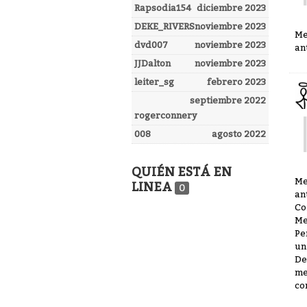
Rapsodia154
diciembre 2023
DEKE_RIVERS
noviembre 2023
Me
dvd007
noviembre 2023
an
JJDalton
noviembre 2023
leiter_sg
febrero 2023
septiembre 2022
rogerconnery
008
agosto 2022
QUIÉN ESTÁ EN
Me
LINEA
0
an
Co
Me
Pe
un
De
me
co