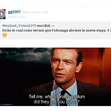
ggl007
Publicaciones: 9,116
febrero 2022
Weyland_Yutani1975
escribió :
»
Dicho lo cual como veriais que Fukunaga abriese la nueva etapa. Y 