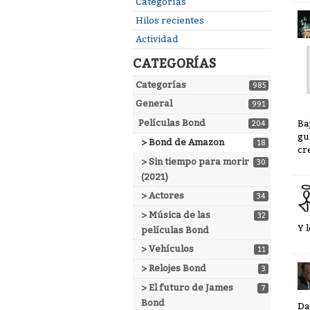
Enlaces
Categorías
rápidos
Hilos recientes
Actividad
CATEGORÍAS
Categorías
985
General
991
Películas Bond
Ba
204
gu
> Bond de Amazon
18
cr
> Sin tiempo para morir
30
(2021)
> Actores
34
> Música de las
32
Y 
películas Bond
> Vehículos
11
> Relojes Bond
3
> El futuro de James
7
Bond
Da