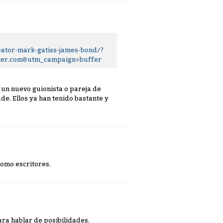
ator-mark-gatiss-james-bond/?
ter.com&utm_campaign=buffer
e un nuevo guionista o pareja de
de. Ellos ya han tenido bastante y
como escritores.
ara hablar de posibilidades.