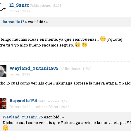
El_Santo
Publicaciones: 6,175
febrero 2022
Rapsodia154
escribió :
»
 tengo muchas ideas en mente, ya que sean buenas...
[/quote]
tre tu y yo algo bueno sacamos seguro.
Weyland_Yutani1975
Publicaciones: 1,737
febrero 2022
cho lo cual como veriais que Fukunaga abriese la nueva etapa. Y Palo
Rapsodia154
Publicaciones: 3,128
febrero 2022
editado febrero 2022
Weyland_Yutani1975
escribió :
»
Dicho lo cual como veriais que Fukunaga abriese la nueva etapa. Y 