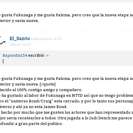
 gusta Fukunaga y me gusta Paloma, pero creo que la nueva etapa n
terior y savia nueva.
El_Santo
Publicaciones: 6,175
febrero 2022
Rapsodia154
escribió :
»
[
 gusta Fukunaga y me gusta Paloma, pero creo que la nueva etapa n
terior y savia nueva. [/quote]
incido al 100% contigo amigo y compañero.
 ha gustado al labor de Fukunaga en NTTD así que no tengo problema
ro el "universo Bond/Craig" esta cerrado, y por lo tanto sus persona
iverso y ahí ya no esta James Bond.
 hecho por mucho que me gusten los actores que han representado al 
jor seria recatearlos a todos. Otra jugada a lo Judi Dench me parece
nfundir a gran parte del publico.