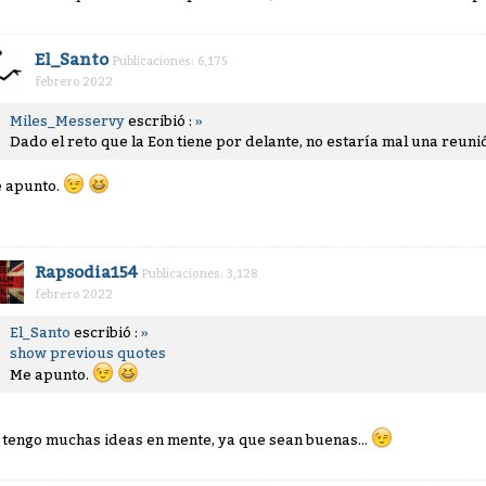
El_Santo
Publicaciones: 6,175
febrero 2022
Miles_Messervy
escribió :
»
Dado el reto que la Eon tiene por delante, no estaría mal una reuni
 apunto.
Rapsodia154
Publicaciones: 3,128
febrero 2022
El_Santo
escribió :
»
show previous quotes
Me apunto.
 tengo muchas ideas en mente, ya que sean buenas...