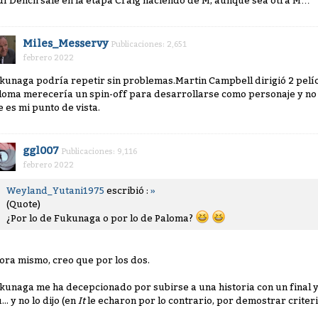
dí Dench sale en la etapa Craig haciendo de M, aunque sea otra M…
Miles_Messervy
Publicaciones: 2,651
febrero 2022
kunaga podría repetir sin problemas.Martin Campbell dirigió 2 pelíc
loma merecería un spin-off para desarrollarse como personaje y no 
e es mi punto de vista.
ggl007
Publicaciones: 9,116
febrero 2022
Weyland_Yutani1975
escribió :
»
(Quote)
¿Por lo de Fukunaga o por lo de Paloma?
ora mismo, creo que por los dos.
kunaga me ha decepcionado por subirse a una historia con un final ya
.. y no lo dijo (en
It
le echaron por lo contrario, por demostrar criteri