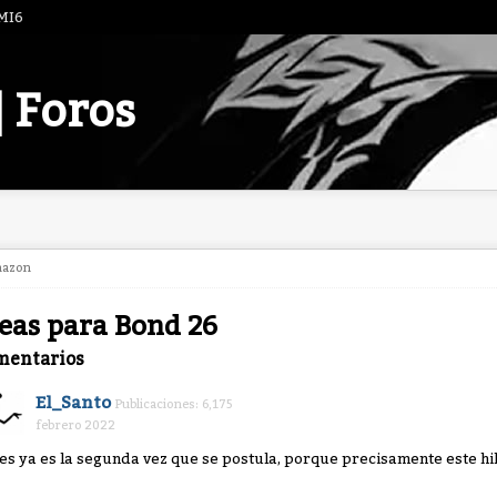
 MI6
| Foros
mazon
eas para Bond 26
mentarios
El_Santo
Publicaciones: 6,175
febrero 2022
es ya es la segunda vez que se postula, porque precisamente este hil