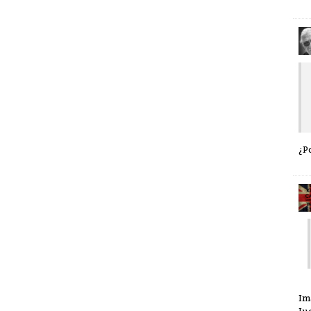
¿P
Im