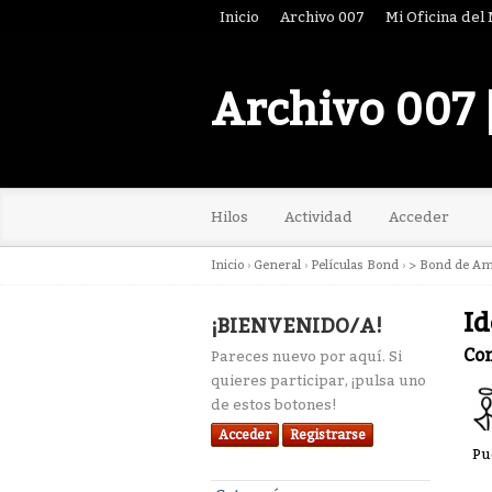
Inicio
Archivo 007
Mi Oficina del
Archivo 007 
Hilos
Actividad
Acceder
Inicio
›
General
›
Películas Bond
›
> Bond de A
Id
¡BIENVENIDO/A!
Co
Pareces nuevo por aquí. Si
quieres participar, ¡pulsa uno
de estos botones!
Acceder
Registrarse
Pu