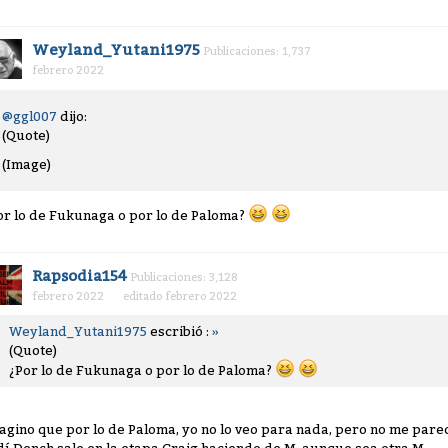
Weyland_Yutani1975
Publicaciones: 1,737
febrero 2022
@ggl007
dijo:
(Quote)
(Image)
or lo de Fukunaga o por lo de Paloma?
Rapsodia154
Publicaciones: 3,128
febrero 2022
editado febrero 2022
Weyland_Yutani1975
escribió :
»
(Quote)
¿Por lo de Fukunaga o por lo de Paloma?
agino que por lo de Paloma, yo no lo veo para nada, pero no me parec