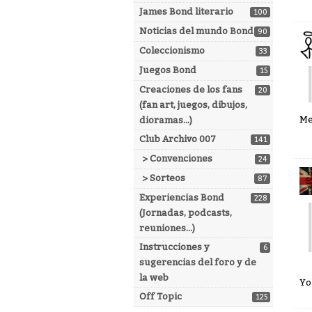
James Bond literario
100
Noticias del mundo Bond
90
Coleccionismo
33
Juegos Bond
15
Creaciones de los fans
20
(fan art, juegos, dibujos,
Me
dioramas...)
Club Archivo 007
141
> Convenciones
24
> Sorteos
87
Experiencias Bond
228
(Jornadas, podcasts,
reuniones...)
Instrucciones y
6
sugerencias del foro y de
la web
Yo
Off Topic
125