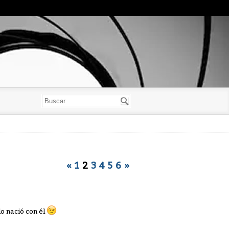
«
1
2
3
4
5
6
»
o nació con él