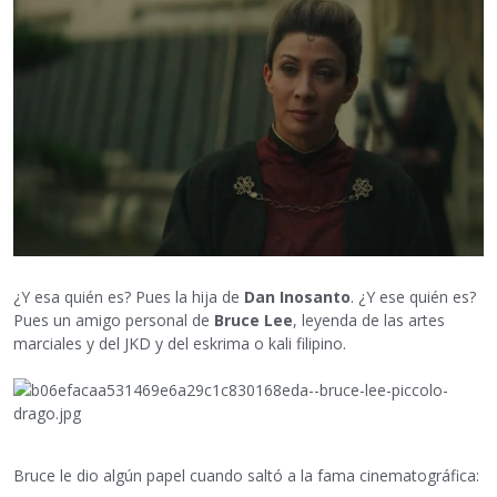
¿Y esa quién es? Pues la hija de
Dan Inosanto
. ¿Y ese quién es?
Pues un amigo personal de
Bruce Lee
, leyenda de las artes
marciales y del JKD y del eskrima o kali filipino.
Bruce le dio algún papel cuando saltó a la fama cinematográfica: