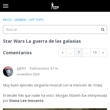
t
o
×
Acceder
·
Registrarse
g
INICIO
›
GENERAL
›
OFF TOPIC
Acceder
Registrarse
g
l
e
Categorías
m
Star Wars La guerra de las galaxias
e
Hilos
n
Comentarios
«
…
7
…
19
»
u
Actividad
ggl007
Publicaciones: 9,116
noviembre 2020
Muy buen episodio (virguería musical con la mención de Yoda).
El detalle friki que nadie ha visto: Morgan Elsbeth fue interpretada
por
Diana Lee Inosanto.