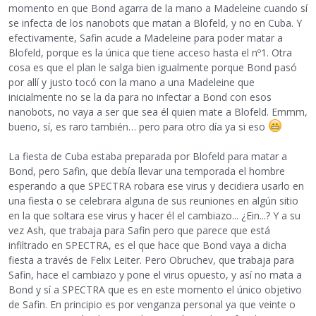
momento en que Bond agarra de la mano a Madeleine cuando sí
se infecta de los nanobots que matan a Blofeld, y no en Cuba. Y
efectivamente, Safin acude a Madeleine para poder matar a
Blofeld, porque es la única que tiene acceso hasta el nº1. Otra
cosa es que el plan le salga bien igualmente porque Bond pasó
por allí y justo tocó con la mano a una Madeleine que
inicialmente no se la da para no infectar a Bond con esos
nanobots, no vaya a ser que sea él quien mate a Blofeld. Emmm,
bueno, sí, es raro también… pero para otro día ya si eso
La fiesta de Cuba estaba preparada por Blofeld para matar a
Bond, pero Safin, que debía llevar una temporada el hombre
esperando a que SPECTRA robara ese virus y decidiera usarlo en
una fiesta o se celebrara alguna de sus reuniones en algún sitio
en la que soltara ese virus y hacer él el cambiazo... ¿Ein...? Y a su
vez Ash, que trabaja para Safin pero que parece que está
infiltrado en SPECTRA, es el que hace que Bond vaya a dicha
fiesta a través de Felix Leiter. Pero Obruchev, que trabaja para
Safin, hace el cambiazo y pone el virus opuesto, y así no mata a
Bond y sí a SPECTRA que es en este momento el único objetivo
de Safin. En principio es por venganza personal ya que veinte o