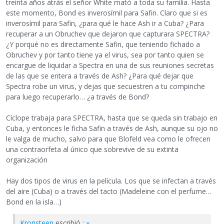
treinta años atrás el señor White mató a toda su familia. Hasta
este momento, Bond es inverosímil para Safin. Claro que si es
inverosímil para Safin, ¿para qué le hace Ash ir a Cuba? ¿Para
recuperar a un Obruchev que dejaron que capturara SPECTRA?
¿Y porqué no es directamente Safin, que teniendo fichado a
Obruchev y por tanto tiene ya el virus, sea por tanto quien se
encargue de liquidar a Spectra en una de sus reuniones secretas
de las que se entera a través de Ash? ¿Para qué dejar que
Spectra robe un virus, y dejas que secuestren a tu compinche
para luego recuperarlo… ¿a través de Bond?
Cíclope trabaja para SPECTRA, hasta que se queda sin trabajo en
Cuba, y entonces le ficha Safin a través de Ash, aunque su ojo no
le valga de mucho, salvo para que Blofeld vea como le ofrecen
una contraorfeta al único que sobrevive de su extinta
organización
Hay dos tipos de virus en la película. Los que se infectan a través
del aire (Cuba) o a través del tacto (Madeleine con el perfume…
Bond en la isla…)
Kronsteen
escribió :
»