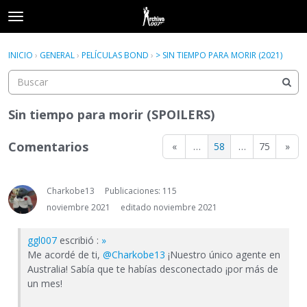
t
o
×
Acceder
·
Registrarse
g
INICIO
›
GENERAL
›
PELÍCULAS BOND
›
> SIN TIEMPO PARA MORIR (2021)
Acceder
Registrarse
g
l
e
Categorías
m
Sin tiempo para morir (SPOILERS)
e
Hilos
n
Comentarios
«
…
58
…
75
»
u
Actividad
Charkobe13
Publicaciones: 115
noviembre 2021
editado noviembre 2021
ggl007
escribió :
»
Me acordé de ti,
@Charkobe13
¡Nuestro único agente en
Australia! Sabía que te habías desconectado ¡por más de
un mes!