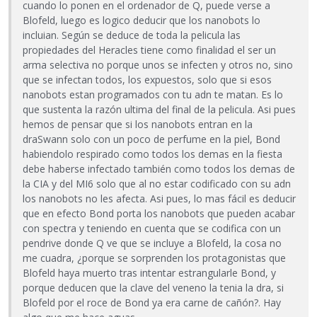
cuando lo ponen en el ordenador de Q, puede verse a
Blofeld, luego es logico deducir que los nanobots lo
incluian. Según se deduce de toda la pelicula las
propiedades del Heracles tiene como finalidad el ser un
arma selectiva no porque unos se infecten y otros no, sino
que se infectan todos, los expuestos, solo que si esos
nanobots estan programados con tu adn te matan. Es lo
que sustenta la razón ultima del final de la pelicula. Asi pues
hemos de pensar que si los nanobots entran en la
draSwann solo con un poco de perfume en la piel, Bond
habiendolo respirado como todos los demas en la fiesta
debe haberse infectado también como todos los demas de
la CIA y del MI6 solo que al no estar codificado con su adn
los nanobots no les afecta. Asi pues, lo mas fácil es deducir
que en efecto Bond porta los nanobots que pueden acabar
con spectra y teniendo en cuenta que se codifica con un
pendrive donde Q ve que se incluye a Blofeld, la cosa no
me cuadra, ¿porque se sorprenden los protagonistas que
Blofeld haya muerto tras intentar estrangularle Bond, y
porque deducen que la clave del veneno la tenia la dra, si
Blofeld por el roce de Bond ya era carne de cañón?. Hay