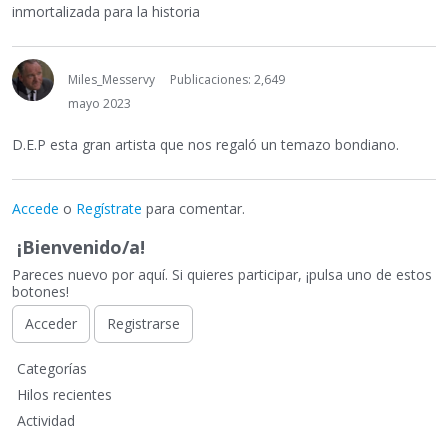
inmortalizada para la historia
Miles_Messervy
Publicaciones: 2,649
mayo 2023
D.E.P esta gran artista que nos regaló un temazo bondiano.
Accede
o
Regístrate
para comentar.
¡Bienvenido/a!
Pareces nuevo por aquí. Si quieres participar, ¡pulsa uno de estos
botones!
Acceder
Registrarse
E
Categorías
n
Hilos recientes
l
Actividad
a