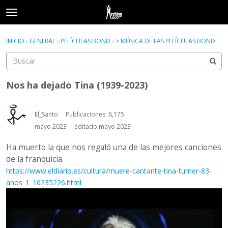
t
o
×
Acceder
·
Registrarse
g
INICIO
›
GENERAL
›
PELÍCULAS BOND
›
> MÚSICA DE LAS PELÍCULAS BOND
Acceder
Registrarse
g
l
e
Categorías
m
Nos ha dejado Tina (1939-2023)
e
Hilos
n
u
El_Santo
Publicaciones: 6,175
Actividad
mayo 2023
editado mayo 2023
Ha muerto la que nos regaló una de las mejores canciones
de la franquicia.
https://www.eldiario.es/cultura/muere-cantante-tina-turner-83-
anos_1_10235226.html