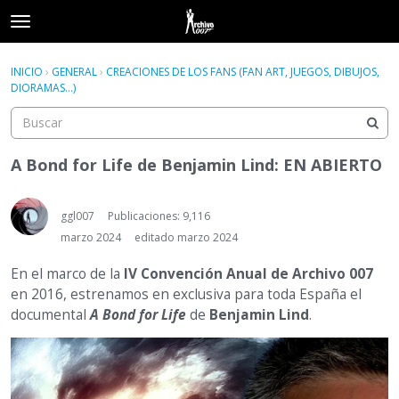
t
o
×
Acceder
·
Registrarse
g
INICIO
›
GENERAL
›
CREACIONES DE LOS FANS (FAN ART, JUEGOS, DIBUJOS,
Acceder
Registrarse
g
DIORAMAS...)
l
e
Categorías
m
e
A Bond for Life de Benjamin Lind: EN ABIERTO
Hilos
n
u
Actividad
ggl007
Publicaciones: 9,116
marzo 2024
editado marzo 2024
En el marco de la
IV Convención Anual de Archivo 007
en 2016, estrenamos en exclusiva para toda España el
documental
A Bond for Life
de
Benjamin Lind
.