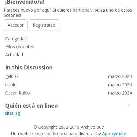
¡Bienvenido/a!
Pareces nuevo por aquí. Si quieres participar, ¡pulsa uno de estos
botones!
Acceder
Registrarse
E
Categorías
n
Hilos recientes
l
Actividad
a
c
In this Discussion
e
ggl007
marzo 2024
s
r
claalc
marzo 2024
á
Oscar_Rubio
marzo 2024
p
i
Quién está en linea
1
d
leiter_sg
o
s
©
Copyright 2002-2019 Archivo 007
Una web creada con licencia para disfrutar by
Aproxymate