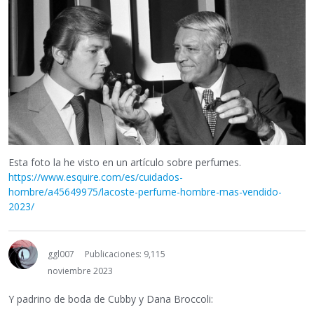
Esta foto la he visto en un artículo sobre perfumes.
https://www.esquire.com/es/cuidados-
hombre/a45649975/lacoste-perfume-hombre-mas-vendido-
2023/
ggl007
Publicaciones: 9,115
noviembre 2023
Y padrino de boda de Cubby y Dana Broccoli: