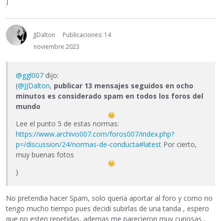
)
JJDalton
Publicaciones: 14
noviembre 2023
@ggl007
dijo:
(
@JJDalton
,
publicar 13 mensajes seguidos en ocho
minutos es considerado spam en todos los foros del
mundo
Lee el punto 5 de estas normas:
https://www.archivo007.com/foros007/index.php?
p=/discussion/24/normas-de-conducta#latest
Por cierto,
muy buenas fotos
)
No pretendia hacer Spam, solo queria aportar al foro y como no
tengo mucho tiempo pues decidi subirlas de una tanda , espero
que no esten repetidas, ademas me parecieron muy curiosas ,