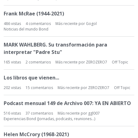
Frank McRae (1944-2021)
486
vistas
4
comentarios
Más reciente por
Gogol
Noticias del mundo Bond
MARK WAHLBERG. Su transformación para
interpretar "Padre Stu"
165
vistas
2
comentarios
Más reciente por
ZEROZERO7
Off Topic
Los libros que vienen...
202
vistas
15
comentarios
Más reciente por
ZEROZERO7
Off Topic
Podcast mensual 149 de Archivo 007: YA EN ABIERTO
516
vistas
37
comentarios
Más reciente por
ggl007
Experiencias Bond (Jornadas, podcasts, reuniones...)
Helen McCrory (1968-2021)