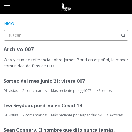
t
o
×
Acceder
·
Registrarse
g
INICIO
Acceder
Registrarse
g
l
e
Categorías
m
Archivo 007
e
Hilos
n
Web y club de referencia sobre James Bond en español, la mayor
u
comunidad de fans de 007.
Actividad
L
Sorteo del mes junio'21: visera 007
i
s
91
vistas
2
comentarios
Más reciente por
ggl007
> Sorteos
t
a
Lea Seydoux positivo en Covid-19
d
e
81
vistas
2
comentarios
Más reciente por
Rapsodia154
> Actores
d
i
Sean Connery. El hombre que dijo nunca jamás.