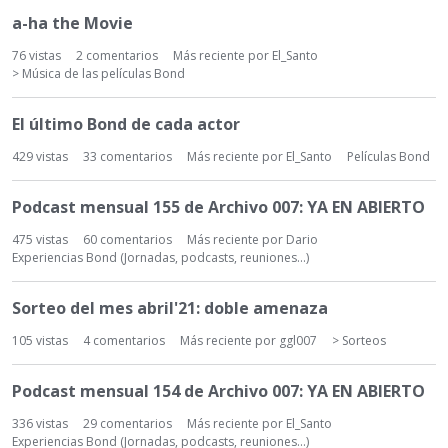
a-ha the Movie
76
vistas
2
comentarios
Más reciente por
El_Santo
> Música de las películas Bond
El último Bond de cada actor
429
vistas
33
comentarios
Más reciente por
El_Santo
Películas Bond
Podcast mensual 155 de Archivo 007: YA EN ABIERTO
475
vistas
60
comentarios
Más reciente por
Dario
Experiencias Bond (Jornadas, podcasts, reuniones...)
Sorteo del mes abril'21: doble amenaza
105
vistas
4
comentarios
Más reciente por
ggl007
> Sorteos
Podcast mensual 154 de Archivo 007: YA EN ABIERTO
336
vistas
29
comentarios
Más reciente por
El_Santo
Experiencias Bond (Jornadas, podcasts, reuniones...)