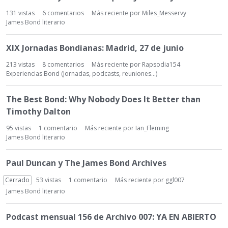
s
131
vistas
6
comentarios
Más reciente por
Miles_Messervy
c
James Bond literario
u
s
XIX Jornadas Bondianas: Madrid, 27 de junio
i
ó
213
vistas
8
comentarios
Más reciente por
Rapsodia154
n
Experiencias Bond (Jornadas, podcasts, reuniones...)
The Best Bond: Why Nobody Does It Better than
Timothy Dalton
95
vistas
1
comentario
Más reciente por
Ian_Fleming
James Bond literario
Paul Duncan y The James Bond Archives
Cerrado
53
vistas
1
comentario
Más reciente por
ggl007
James Bond literario
Podcast mensual 156 de Archivo 007: YA EN ABIERTO