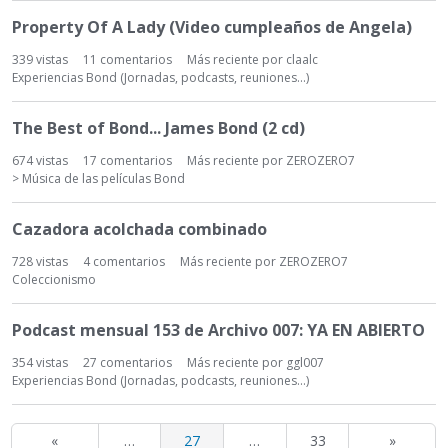
Property Of A Lady (Video cumpleaños de Angela)
339
vistas
11
comentarios
Más reciente por
claalc
Experiencias Bond (Jornadas, podcasts, reuniones...)
The Best of Bond... James Bond (2 cd)
674
vistas
17
comentarios
Más reciente por
ZEROZERO7
> Música de las películas Bond
Cazadora acolchada combinado
728
vistas
4
comentarios
Más reciente por
ZEROZERO7
Coleccionismo
Podcast mensual 153 de Archivo 007: YA EN ABIERTO
354
vistas
27
comentarios
Más reciente por
ggl007
Experiencias Bond (Jornadas, podcasts, reuniones...)
«
…
27
…
33
»