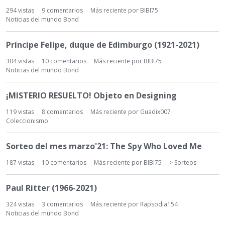
294
vistas
9
comentarios
Más reciente por
BIBI75
Noticias del mundo Bond
Príncipe Felipe, duque de Edimburgo (1921-2021)
304
vistas
10
comentarios
Más reciente por
BIBI75
Noticias del mundo Bond
¡MISTERIO RESUELTO! Objeto en Designing
119
vistas
8
comentarios
Más reciente por
Guadix007
Coleccionismo
Sorteo del mes marzo'21: The Spy Who Loved Me
187
vistas
10
comentarios
Más reciente por
BIBI75
> Sorteos
Paul Ritter (1966-2021)
324
vistas
3
comentarios
Más reciente por
Rapsodia154
Noticias del mundo Bond