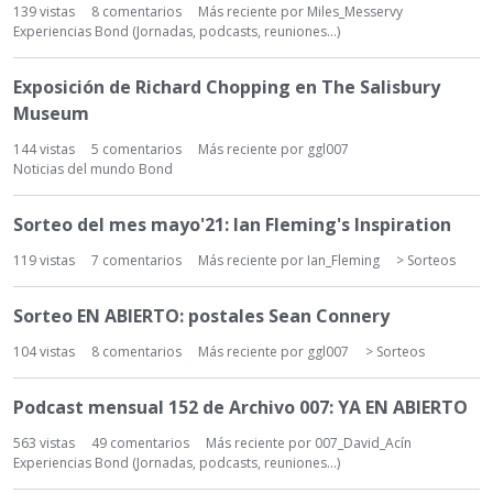
139
vistas
8
comentarios
Más reciente por
Miles_Messervy
Experiencias Bond (Jornadas, podcasts, reuniones...)
Exposición de Richard Chopping en The Salisbury
Museum
144
vistas
5
comentarios
Más reciente por
ggl007
Noticias del mundo Bond
Sorteo del mes mayo'21: Ian Fleming's Inspiration
119
vistas
7
comentarios
Más reciente por
Ian_Fleming
> Sorteos
Sorteo EN ABIERTO: postales Sean Connery
104
vistas
8
comentarios
Más reciente por
ggl007
> Sorteos
Podcast mensual 152 de Archivo 007: YA EN ABIERTO
563
vistas
49
comentarios
Más reciente por
007_David_Acín
Experiencias Bond (Jornadas, podcasts, reuniones...)