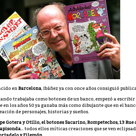
cido en
Barcelona
, Ibáñez ya con once años consiguió public
ando trabajaba como botones de un banco, empezó a escribir 
e en los años 50 ya ganaba más como dibujante que en el banco
eación de personajes, historias y sueños.
pe Gotera y Otilio, el botones Sacarino, Rompetechos, 13 Rue d
apisonda
... todos ellos míticas creaciones que se ven eclips
rtadelo y Filemón
.