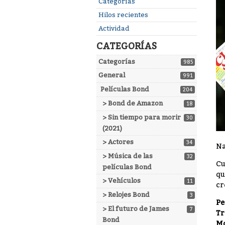
Enlaces
Categorías
rápidos
Hilos recientes
Actividad
CATEGORÍAS
Categorías
985
General
991
Películas Bond
204
> Bond de Amazon
18
> Sin tiempo para morir
30
(2021)
> Actores
34
Na
> Música de las
32
Cu
películas Bond
qu
> Vehículos
11
cr
> Relojes Bond
3
Pe
> El futuro de James
7
Tr
Bond
Mo