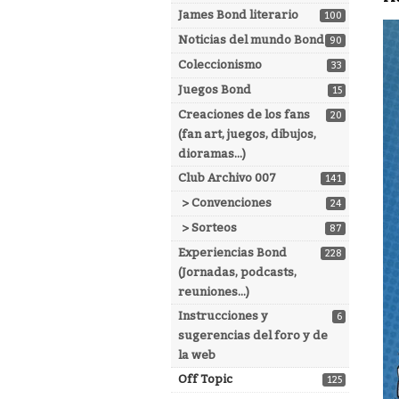
James Bond literario
100
Noticias del mundo Bond
90
Coleccionismo
33
Juegos Bond
15
Creaciones de los fans
20
(fan art, juegos, dibujos,
dioramas...)
Club Archivo 007
141
> Convenciones
24
> Sorteos
87
Experiencias Bond
228
(Jornadas, podcasts,
reuniones...)
Instrucciones y
6
sugerencias del foro y de
la web
Off Topic
125