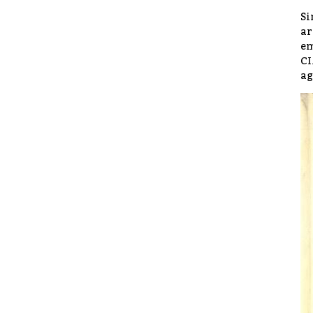
Si
ar
em
CI
ag