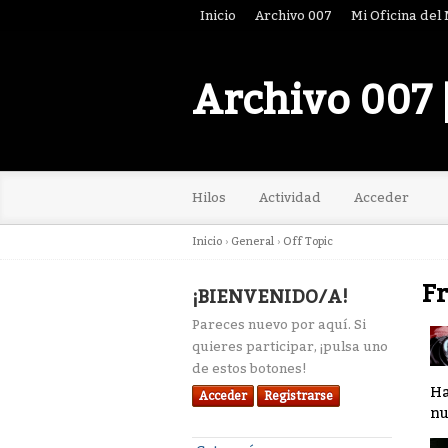
Inicio
Archivo 007
Mi Oficina del
Archivo 007 
Hilos
Actividad
Acceder
Inicio
›
General
›
Off Topic
Fr
¡BIENVENIDO/A!
Pareces nuevo por aquí. Si
quieres participar, ¡pulsa uno
de estos botones!
Ha
Acceder
Registrarse
nu