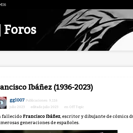
 MI6
| Foros
ancisco Ibáñez (1936-2023)
ggl007
Publicaciones: 9,116
julio 2023
editado julio 2023
en
Off Topic
 fallecido
Francisco Ibáñez
, escritor y dibujante de cómics
merosas generaciones de españoles.