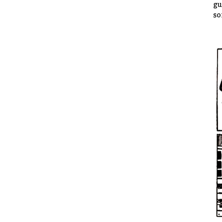
gu
so