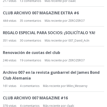
217
vistas
13
comentarios
Más reciente por
claalc
CLUB ARCHIVO 007 MAGAZINE EXTRA #6
444
vistas
35
comentarios
Más reciente por
ZEROZERO7
REGALO ESPECIAL PARA SOCIOS: ¡SOLICÍTALO YA!
351
vistas
30
comentarios
Más reciente por
007_David_Acín
Renovación de cuotas del club
246
vistas
19
comentarios
Más reciente por
ZEROZERO7
Archivo 007 en la revista gunbarrel del James Bond
Club Alemania
161
vistas
4
comentarios
Más reciente por
Miles_Messervy
CLUB ARCHIVO 007 MAGAZINE #16
378
vistas
4
comentarios
Más reciente por
claalc