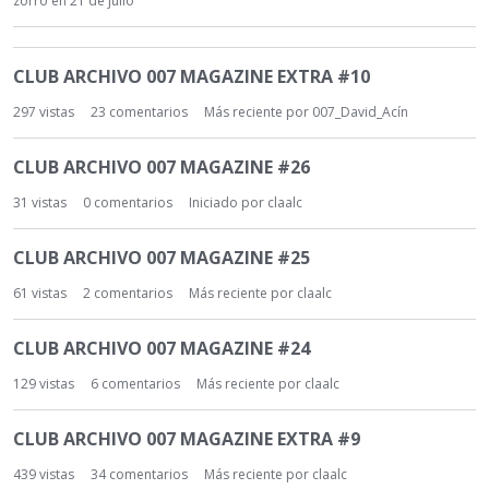
zorro
en
21 de julio
o
r
L
í
CLUB ARCHIVO 007 MAGAZINE EXTRA #10
i
a
s
297
vistas
23
comentarios
Más reciente por
007_David_Acín
t
a
CLUB ARCHIVO 007 MAGAZINE #26
d
e
31
vistas
0
comentarios
Iniciado por
claalc
d
i
CLUB ARCHIVO 007 MAGAZINE #25
s
61
vistas
2
comentarios
Más reciente por
claalc
c
u
s
CLUB ARCHIVO 007 MAGAZINE #24
i
129
vistas
6
comentarios
Más reciente por
claalc
ó
n
CLUB ARCHIVO 007 MAGAZINE EXTRA #9
439
vistas
34
comentarios
Más reciente por
claalc