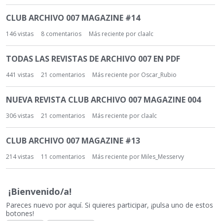
CLUB ARCHIVO 007 MAGAZINE #14
146
vistas
8
comentarios
Más reciente por
claalc
TODAS LAS REVISTAS DE ARCHIVO 007 EN PDF
441
vistas
21
comentarios
Más reciente por
Oscar_Rubio
NUEVA REVISTA CLUB ARCHIVO 007 MAGAZINE 004
306
vistas
21
comentarios
Más reciente por
claalc
CLUB ARCHIVO 007 MAGAZINE #13
214
vistas
11
comentarios
Más reciente por
Miles_Messervy
¡Bienvenido/a!
Pareces nuevo por aquí. Si quieres participar, ¡pulsa uno de estos
botones!