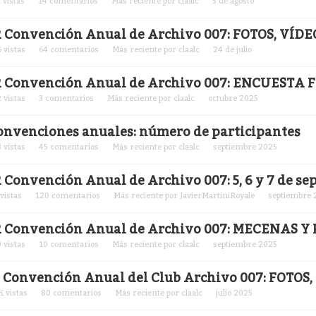
1
vistas
14
comentarios
Más reciente por
claalc
5 de agosto
2 Convención Anual de Archivo 007: FOTOS, VÍD
6
vistas
64
comentarios
Más reciente por
claalc
24 de julio
2 Convención Anual de Archivo 007: ENCUESTA 
2
vistas
3
comentarios
Más reciente por
claalc
octubre 2025
onvenciones anuales: número de participantes
3
vistas
45
comentarios
Más reciente por
claalc
septiembre 2025
2 Convención Anual de Archivo 007: 5, 6 y 7 de s
vistas
120
comentarios
Más reciente por
JavierMartiniRoyale
septiembre 
2 Convención Anual de Archivo 007: MECENAS 
0
vistas
10
comentarios
Más reciente por
claalc
septiembre 2025
1 Convención Anual del Club Archivo 007: FOTOS
K
vistas
80
comentarios
Más reciente por
claalc
julio 2025