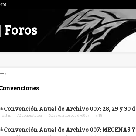
 MI6
| Foros
ones
 Convenciones
ta
3ª Convención Anual de Archivo 007: 28, 29 y 30 d
3
vistas
72
comentarios
Más reciente por
dvd007
7:18
cusión
3ª Convención Anual de Archivo 007: MECENAS