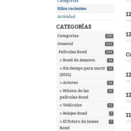
Enlaces
Categorías
19
rápidos
Hilos recientes
1
Actividad
88
CATEGORÍAS
1
Categorías
985
10
General
991
Películas Bond
204
C
> Bond de Amazon
18
72
> Sin tiempo para morir
30
1
(2021)
2K
> Actores
34
> Música de las
32
1
películas Bond
21
> Vehículos
11
> Relojes Bond
3
1
> El futuro de James
1.3
7
Bond