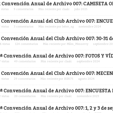
2 Convención Anual de Archivo 007: CAMISETA O
3
vistas
9
comentarios
Más reciente por
claalc
julio 2025
1 Convención Anual del Club Archivo 007: ENCU
7
vistas
3
comentarios
Más reciente por
leiter_sg
noviembre 2024
1 Convención Anual del Club Archivo 007: 30-31 de
K
vistas
124
comentarios
Más reciente por
Miles_Messervy
septiembre 2
0ª Convención Anual de Archivo 007: FOTOS Y VÍ
7
vistas
49
comentarios
Más reciente por
claalc
septiembre 2024
1 Convención Anual del Club Archivo 007: MEC
4
vistas
29
comentarios
Más reciente por
BIBI75
agosto 2024
0ª Convención Anual de Archivo 007: ENCUESTA
2
vistas
20
comentarios
Más reciente por
claalc
noviembre 2023
0ª Convención Anual de Archivo 007: 1, 2 y 3 de s