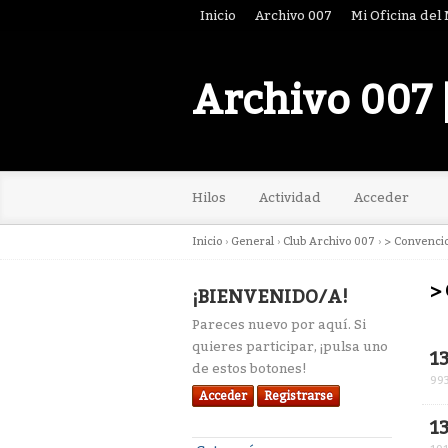
Inicio
Archivo 007
Mi Oficina del
Archivo 007 
Hilos
Actividad
Acceder
Inicio
›
General
›
Club Archivo 007
›
> Convenci
>
¡BIENVENIDO/A!
Pareces nuevo por aquí. Si
Lis
quieres participar, ¡pulsa uno
1
de
de estos botones!
99
dis
Acceder
Registrarse
1