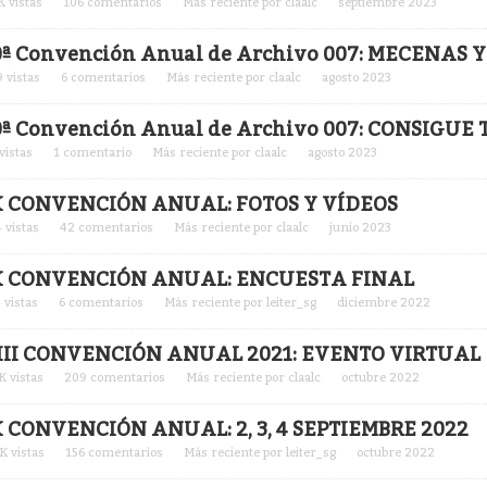
K
vistas
106
comentarios
Más reciente por
claalc
septiembre 2023
0ª Convención Anual de Archivo 007: MECENAS
9
vistas
6
comentarios
Más reciente por
claalc
agosto 2023
0ª Convención Anual de Archivo 007: CONSIGUE
vistas
1
comentario
Más reciente por
claalc
agosto 2023
X CONVENCIÓN ANUAL: FOTOS Y VÍDEOS
4
vistas
42
comentarios
Más reciente por
claalc
junio 2023
X CONVENCIÓN ANUAL: ENCUESTA FINAL
4
vistas
6
comentarios
Más reciente por
leiter_sg
diciembre 2022
III CONVENCIÓN ANUAL 2021: EVENTO VIRTUAL
K
vistas
209
comentarios
Más reciente por
claalc
octubre 2022
X CONVENCIÓN ANUAL: 2, 3, 4 SEPTIEMBRE 2022
2K
vistas
156
comentarios
Más reciente por
leiter_sg
octubre 2022