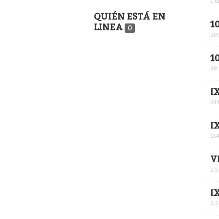
1.6
QUIÉN ESTÁ EN
1
LINEA
0
20
1
88
I
64
I
15
V
2.5
I
2.