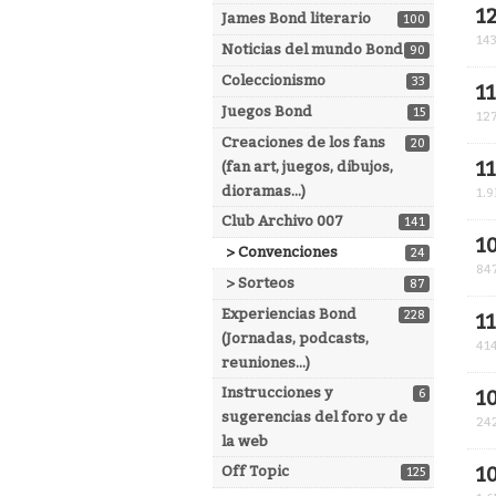
1
James Bond literario
100
14
Noticias del mundo Bond
90
Coleccionismo
33
1
Juegos Bond
15
12
Creaciones de los fans
20
1
(fan art, juegos, dibujos,
dioramas...)
1.9
Club Archivo 007
141
1
> Convenciones
24
84
> Sorteos
87
Experiencias Bond
228
1
(Jornadas, podcasts,
41
reuniones...)
Instrucciones y
6
1
sugerencias del foro y de
24
la web
Off Topic
1
125