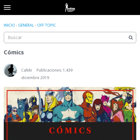
t
o
×
Acceder
·
Registrarse
g
INICIO
›
GENERAL
›
OFF TOPIC
Acceder
Registrarse
g
l
e
Categorías
m
Cómics
e
Hilos
n
u
Caltiki
Publicaciones: 1,439
Actividad
diciembre 2019