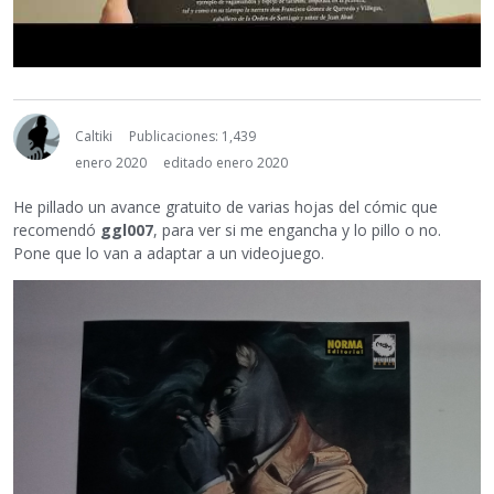
Caltiki
Publicaciones: 1,439
enero 2020
editado enero 2020
He pillado un avance gratuito de varias hojas del cómic que
recomendó
ggl007
, para ver si me engancha y lo pillo o no.
Pone que lo van a adaptar a un videojuego.