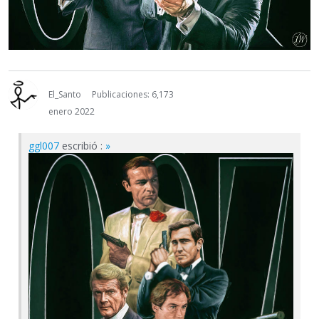
El_Santo
Publicaciones: 6,173
enero 2022
ggl007
escribió :
»