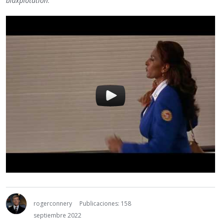
blaxplotation
:
rogerconnery
Publicaciones: 158
septiembre 2022