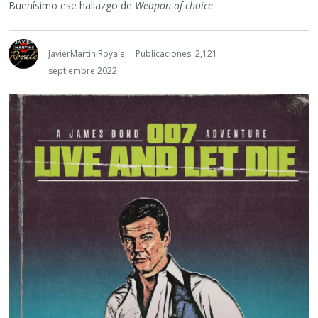
Buenísimo ese hallazgo de
Weapon of choice
.
JavierMartiniRoyale
Publicaciones: 2,121
septiembre 2022