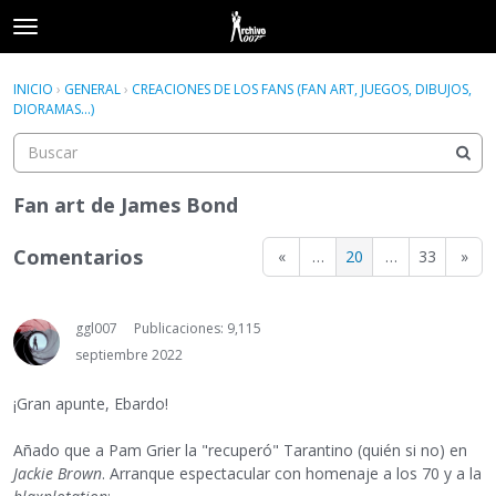
t
o
×
Acceder
·
Registrarse
g
INICIO
›
GENERAL
›
CREACIONES DE LOS FANS (FAN ART, JUEGOS, DIBUJOS,
Acceder
Registrarse
g
DIORAMAS...)
l
e
Categorías
m
e
Fan art de James Bond
Hilos
n
u
Comentarios
«
…
20
…
33
»
Actividad
ggl007
Publicaciones: 9,115
septiembre 2022
¡Gran apunte, Ebardo!
Añado que a Pam Grier la "recuperó" Tarantino (quién si no) en
Jackie Brown
. Arranque espectacular con homenaje a los 70 y a la