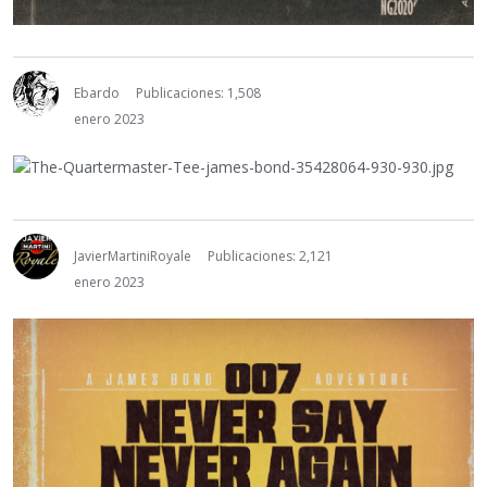
Ebardo
Publicaciones: 1,508
enero 2023
JavierMartiniRoyale
Publicaciones: 2,121
enero 2023