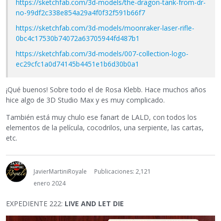
https://sketchfab.com/3d-models/the-dragon-tank-from-dr-
no-99df2c338e854a29a4f0f32f591b66f7
https://sketchfab.com/3d-models/moonraker-laser-rifle-
0bc4c17530b74072a63705944fd487b1
https://sketchfab.com/3d-models/007-collection-logo-
ec29cfc1a0d74145b4451e1b6d30b0a1
¡Qué buenos! Sobre todo el de Rosa Klebb. Hace muchos años
hice algo de 3D Studio Max y es muy complicado.
También está muy chulo ese fanart de LALD, con todos los
elementos de la película, cocodrilos, una serpiente, las cartas,
etc.
JavierMartiniRoyale
Publicaciones: 2,121
enero 2024
EXPEDIENTE 222:
LIVE AND LET DIE