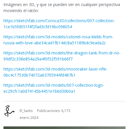
Imágenes en 3D, y que se pueden ver en cualquier perspectiva
moviendo el ratón:
https://sketchfab.com/Coroca3D/collections/007-collection-
1ce1b5fd051f4f2fad3cfd19bc098054
https://sketchfab.com/3d-models/colonel-rosa-klebb-from-
russia-with-love-abe34cad1fb14dc8a51189bdc9eada2c
https://sketchfab.com/3d-models/the-dragon-tank-from-dr-no-
99df2c338e854a29a4f0f32f591b66f7
https://sketchfab.com/3d-models/moonraker-laser-rifle-
0bc4c17530b74072a63705944fd487b1
https://sketchfab.com/3d-models/007-collection-logo-
ec29cfc1a0d74145b4451e1b6d30b0a1
El_Santo
Publicaciones: 6,173
enero 2024