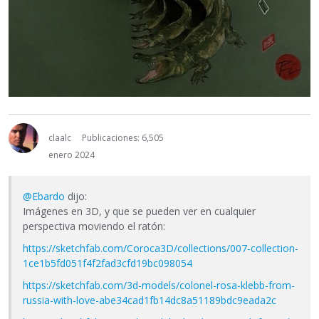
claalc
Publicaciones: 6,505
enero 2024
@Ebardo
dijo:
Imágenes en 3D, y que se pueden ver en cualquier
perspectiva moviendo el ratón:
https://sketchfab.com/Coroca3D/collections/007-collection-
1ce1b5fd051f4f2fad3cfd19bc098054
https://sketchfab.com/3d-models/colonel-rosa-klebb-from-
russia-with-love-abe34cad1fb14dc8a51189bdc9eada2c