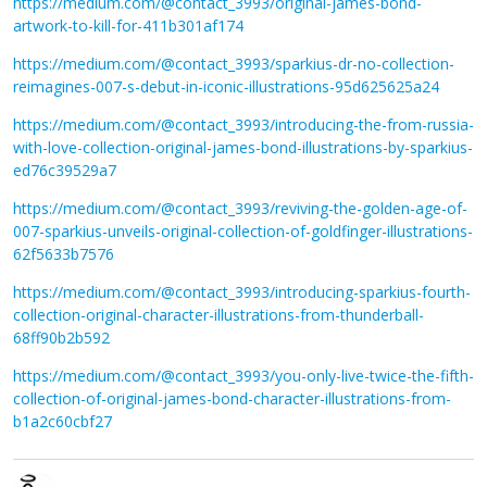
https://medium.com/@contact_3993/original-james-bond-
artwork-to-kill-for-411b301af174
https://medium.com/@contact_3993/sparkius-dr-no-collection-
reimagines-007-s-debut-in-iconic-illustrations-95d625625a24
https://medium.com/@contact_3993/introducing-the-from-russia-
with-love-collection-original-james-bond-illustrations-by-sparkius-
ed76c39529a7
https://medium.com/@contact_3993/reviving-the-golden-age-of-
007-sparkius-unveils-original-collection-of-goldfinger-illustrations-
62f5633b7576
https://medium.com/@contact_3993/introducing-sparkius-fourth-
collection-original-character-illustrations-from-thunderball-
68ff90b2b592
https://medium.com/@contact_3993/you-only-live-twice-the-fifth-
collection-of-original-james-bond-character-illustrations-from-
b1a2c60cbf27