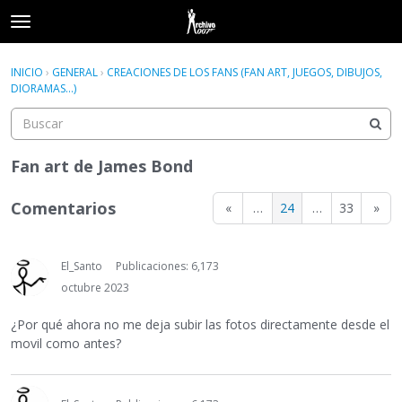
t
o
×
Acceder
·
Registrarse
g
INICIO
›
GENERAL
›
CREACIONES DE LOS FANS (FAN ART, JUEGOS, DIBUJOS,
Acceder
Registrarse
g
DIORAMAS...)
l
e
Categorías
m
e
Fan art de James Bond
Hilos
n
u
Comentarios
«
…
24
…
33
»
Actividad
El_Santo
Publicaciones: 6,173
octubre 2023
¿Por qué ahora no me deja subir las fotos directamente desde el
movil como antes?