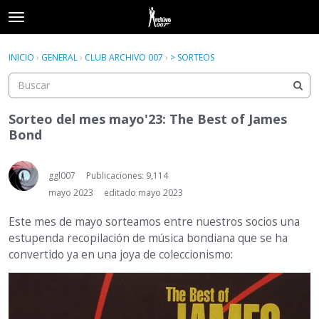
t
o
×
Acceder
·
Registrarse
g
INICIO
›
GENERAL
›
CLUB ARCHIVO 007
›
> SORTEOS
Acceder
Registrarse
g
l
e
Categorías
m
Sorteo del mes mayo'23: The Best of James
e
Bond
Hilos
n
u
Actividad
ggl007
Publicaciones: 9,114
mayo 2023
editado mayo 2023
Este mes de mayo sorteamos entre nuestros socios una
estupenda recopilación de música bondiana que se ha
convertido ya en una joya de coleccionismo: