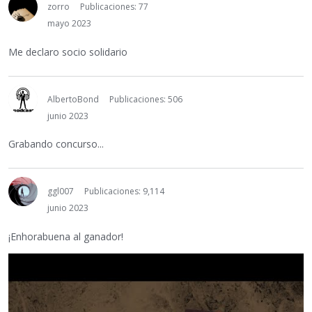
zorro
Publicaciones: 77
mayo 2023
Me declaro socio solidario
AlbertoBond
Publicaciones: 506
junio 2023
Grabando concurso...
ggl007
Publicaciones: 9,114
junio 2023
¡Enhorabuena al ganador!