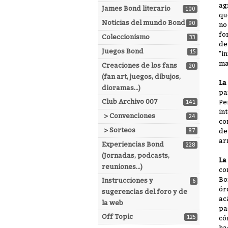
ag
James Bond literario
100
qu
Noticias del mundo Bond
90
no
fo
Coleccionismo
33
de
Juegos Bond
15
"i
ma
Creaciones de los fans
20
(fan art, juegos, dibujos,
La
dioramas...)
pa
Club Archivo 007
Pe
141
in
> Convenciones
24
co
> Sorteos
de
87
ar
Experiencias Bond
228
(Jornadas, podcasts,
La
reuniones...)
co
Bo
Instrucciones y
6
ór
sugerencias del foro y de
ac
la web
pa
Off Topic
125
có
ha