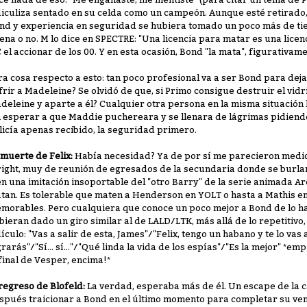
diculiza sentado en su celda como un campeón. Aunque esté retirado, 
nd y experiencia en seguridad se hubiera tomado un poco más de t
ena o no. M lo dice en SPECTRE: "Una licencia para matar es una licenc
C el accionar de los 00. Y en esta ocasión, Bond "la mata", figurativame
ra cosa respecto a esto: tan poco profesional va a ser Bond para dej
frir a Madeleine? Se olvidó de que, si Primo consigue destruir el vidr
deleine y aparte a él? Cualquier otra persona en la misma situació
n esperar a que Maddie puchereara y se llenara de lágrimas pidiendo
licía apenas recibido, la seguridad primero.
 muerte de Felix:
Había necesidad? Ya de por sí me parecieron medio
ight, muy de reunión de egresados de la secundaria donde se burlan
en una imitación insoportable del "otro Barry" de la serie animada A
tan. Es tolerable que maten a Henderson en YOLT o hasta a Mathis e
morables. Pero cualquiera que conoce un poco mejor a Bond de lo habi
bieran dado un giro similar al de LALD/LTK, más allá de lo repetitivo,
dículo: "Vas a salir de esta, James"/"Felix, tengo un habano y te lo vas
grarás"/"Sí... sí..."/"Qué linda la vida de los espías"/"Es la mejor" *em
 final de Vesper, encima!*
 regreso de Blofeld:
La verdad, esperaba más de él. Un escape de la c
spués traicionar a Bond en el último momento para completar su venga