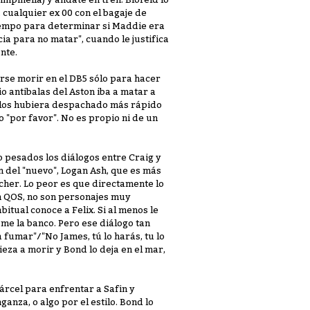
cualquier ex 00 con el bagaje de
iempo para determinar si Maddie era
ia para no matar", cuando le justifica
nte.
arse morir en el DB5 sólo para hacer
io antibalas del Aston iba a matar a
n los hubiera despachado más rápido
 "por favor". No es propio ni de un
 pesados los diálogos entre Craig y
 del "nuevo", Logan Ash, que es más
rcher. Lo peor es que directamente lo
n QOS, no son personajes muy
tual conoce a Felix. Si al menos le
 me la banco. Pero ese diálogo tan
 a fumar"/"No James, tú lo harás, tu lo
pieza a morir y Bond lo deja en el mar,
árcel para enfrentar a Safin y
nza, o algo por el estilo. Bond lo