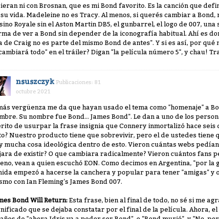
cieran ni con Brosnan, que es mi Bond favorito. Es la canción que defi
 su vida. Madeleine no es Tracy. Al menos, si querés cambiar a Bond,
sino Royale sin el Aston Martin DB5, el gunbarrel, el logo de 007, un
rma de ver a Bond sin depender de la iconografía habitual. Ahí es do
a de Craig no es parte del mismo Bond de antes". Y si es así, por qué
 cambiará todo" en el tráiler? Digan "la película número 5", y chau! T
nsuszczyk
Publicaciones: 81
octubre 2021
más vergüenza me da que hayan usado el tema como "homenaje" a Bond.
mbre. Su nombre fue Bond... James Bond". Le dan a uno de los person
rito de usurpar la frase insignia que Connery inmortalizó hace seis dé
to? Nuestro producto tiene que sobrevivir, pero el de ustedes tiene
y mucha cosa ideológica dentro de esto. Vieron cuántas webs pedía
jara de existir? O que cambiara radicalmente? Vieron cuántos fans 
eno, vean a quien escuchó EON. Como decimos en Argentina, "por la gu
mida empezó a hacerse la canchera y popular para tener "amigas" y o
smo con Ian Fleming's James Bond 007.
mes Bond Will Return:
Esta frase, bien al final de todo, no sé si me ag
gnificado que se dejaba constatar por el final de la película. Ahora, e
 años de "ahora Idris va a poder ser Bond", o "Bond murió", y "No, pe