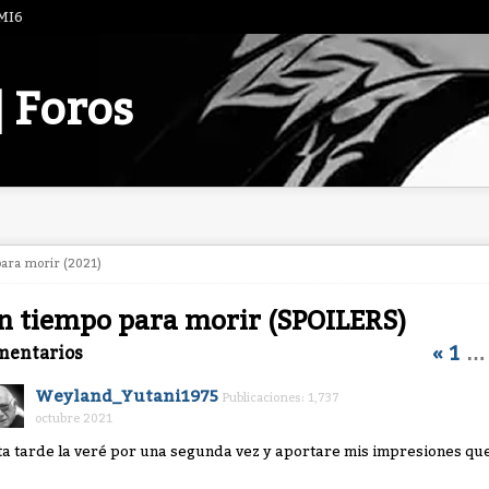
 MI6
| Foros
para morir (2021)
n tiempo para morir (SPOILERS)
«
1
…
mentarios
Weyland_Yutani1975
Publicaciones: 1,737
octubre 2021
ta tarde la veré por una segunda vez y aportare mis impresiones q