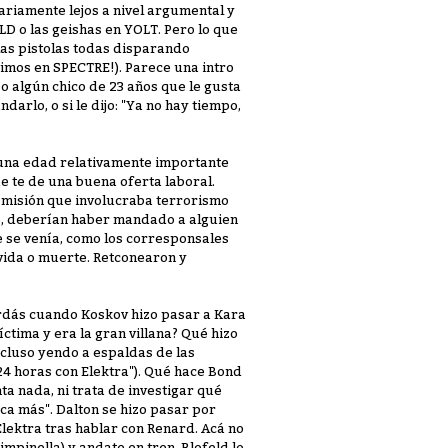
ariamente lejos a nivel argumental y
LD o las geishas en YOLT. Pero lo que
las pistolas todas disparando
imos en SPECTRE!). Parece una intro
o algún chico de 23 años que le gusta
darlo, o si le dijo: "Ya no hay tiempo,
 una edad relativamente importante
e te de una buena oferta laboral.
 misión que involucraba terrorismo
o, deberían haber mandado a alguien
e se venía, como los corresponsales
vida o muerte. Retconearon y
rdás cuando Koskov hizo pasar a Kara
tima y era la gran villana? Qué hizo
ncluso yendo a espaldas de las
24 horas con Elektra"). Qué hace Bond
a nada, ni trata de investigar qué
nca más". Dalton se hizo pasar por
lektra tras hablar con Renard. Acá no
mpinella) y andate en tren. Blofeld lo