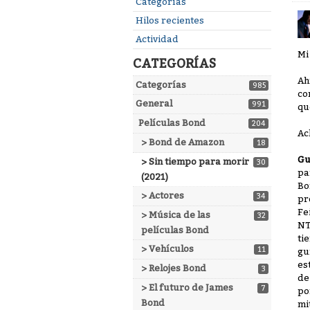
Enlaces
Categorías
rápidos
Hilos recientes
Actividad
Mi
CATEGORÍAS
Ah
Categorías
985
co
General
991
qu
Películas Bond
204
Ac
> Bond de Amazon
18
Gu
> Sin tiempo para morir
30
pa
(2021)
Bo
> Actores
34
pr
Fe
> Música de las
32
NT
películas Bond
ti
> Vehículos
11
gu
es
> Relojes Bond
3
de
> El futuro de James
7
po
Bond
mi