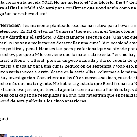
ta como en la novela YOLT. No me molestó el "Die, Blofeld, Die!!!" de 
ra el final. Blofeld sólo está para confirmar que Bond actúa como un 
gañar por cabeza dura!
 "Heracles":
Pésimamente planteado, excusa narrativa para llevar a n
etencioso. En M:I-2, el virus "Quimera" tiene su cura, el "Belerofonte"
rus y distribuir el antídoto. Q directamente asegura que "Una vez que
car". Ni se van a molestar en desarrollar una cura? Si M ocasionó e
icio político y penal. Nomi es tan poco profesional que se ofende por 
ruchev, porque a M le conviene que lo maten, claro está. Pero no hay n
urrió a Nomi -o a Bond- pensar un poco más allá y darse cuenta de q
rzarlo a trabajar para una cura? Reducción de sentencia y todo eso, 
eron varias veces a Arvin Sloane en la serie Alias. Volvemos a lo mi
 hay investigación. Convirtieron a los 00 en meros asesinos, cuando 
cho más que matar gente. Me hubiera gustado que Bond frenara a Nom
strando ese juicio que tuvo al apuntar con su arma a Pushkin. Lejo
ofesional capaz de reemplazar a Bond, nos muestran que en realidad no 
 Bond de esta película a los cinco anteriores.
igue)
nsuszczyk