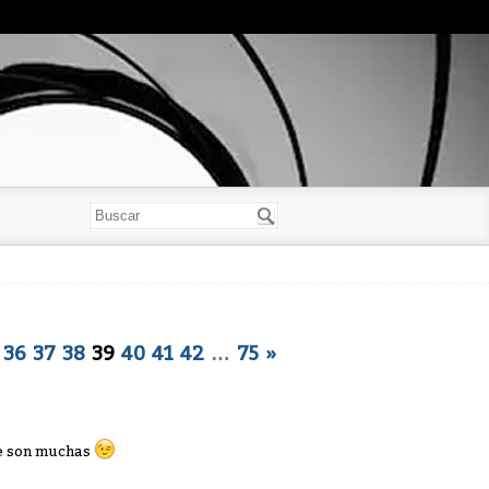
36
37
38
39
40
41
42
…
75
»
ue son muchas