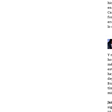
hi
en
Ca
fo
er
lo
Y 
ho
mé
es
ha
de
Bu
tí
mi
Ja
si
10