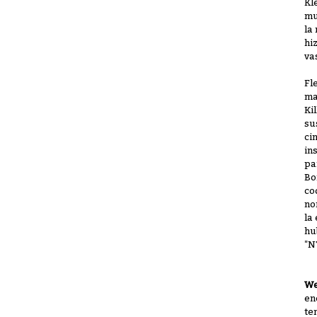
Kl
mu
la
hi
va
Fl
ma
Ki
su
ci
in
pa
Bo
co
no
la
hu
"N
We
en
te