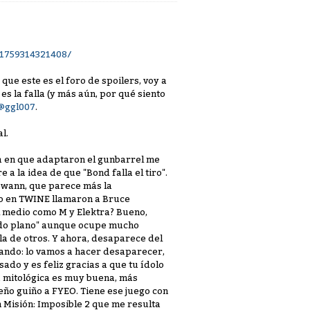
51759314321408/
que este es el foro de spoilers, voy a
s la falla (y más aún, por qué siento
@ggl007
.
l.
ma en que adaptaron el gunbarrel me
 la idea de que "Bond falla el tiro".
Swann, que parece más la
do en TWINE llamaron a Bruce
l medio como M y Elektra? Bueno,
ndo plano" aunque ocupe mucho
la de otros. Y ahora, desaparece del
ipando: lo vamos a hacer desaparecer,
sado y es feliz gracias a que tu ídolo
ía mitológica es muy buena, más
eño guiño a FYEO. Tiene ese juego con
 Misión: Imposible 2 que me resulta