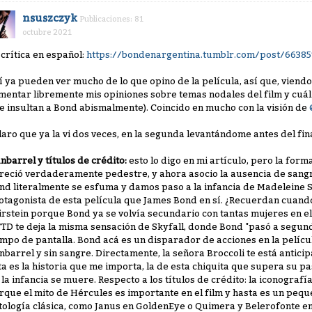
nsuszczyk
Publicaciones: 81
octubre 2021
 crítica en español:
https://bondenargentina.tumblr.com/post/6638
í ya pueden ver mucho de lo que opino de la película, así que, viendo 
mentar libremente mis opiniones sobre temas nodales del film y cuál e
e insultan a Bond abismalmente). Coincido en mucho con la visión de
laro que ya la vi dos veces, en la segunda levantándome antes del fina
nbarrel y títulos de crédito:
esto lo digo en mi artículo, pero la for
reció verdaderamente pedestre, y ahora asocio la ausencia de sangre a
nd literalmente se esfuma y damos paso a la infancia de Madeleine 
otagonista de esta película que James Bond en sí. ¿Recuerdan cuan
irstein porque Bond ya se volvía secundario con tantas mujeres en e
TD te deja la misma sensación de Skyfall, donde Bond "pasó a segu
empo de pantalla. Bond acá es un disparador de acciones en la pelícu
nbarrel y sin sangre. Directamente, la señora Broccoli te está antic
ta es la historia que me importa, la de esta chiquita que supera su pa
 la infancia se muere. Respecto a los títulos de crédito: la iconograf
rque el mito de Hércules es importante en el film y hasta es un pequ
tología clásica, como Janus en GoldenEye o Quimera y Belerofonte en