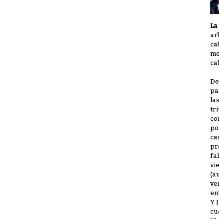
La
ar
ca
me
ca
De
pa
la
tr
co
po
ca
pr
fa
vi
(a
ve
en
Y 
cu