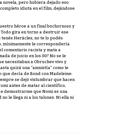
la novela, pero hubiera dejado eso
completo idiota en el film, dejándose
uestro héroe a un final bochornoso y
. Todo gira en torno a destruir ese
 tenés Herácles, no te lo podés
sto, mínimamente le correspondería
el comentario racista y mata a
ada de juicio en los 00? No se le
ue necesitaban a Obruchev vivo y
hasta quizá una "amnistía" como le
smo que decía de Bond con Madeleine:
siempre se dejó vislumbrar que hacen
i antes de matar al científico,
s de demostrarme que Nomi es una
le llega ni a los talones. Ni ella ni