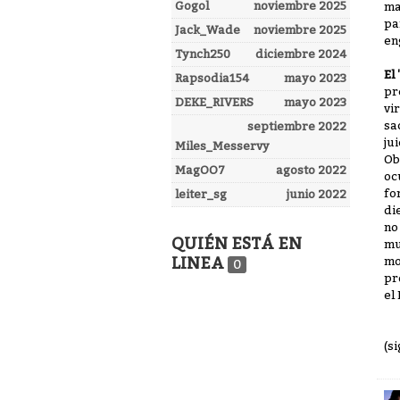
Gogol
noviembre 2025
ma
pa
Jack_Wade
noviembre 2025
en
Tynch250
diciembre 2024
El
Rapsodia154
mayo 2023
pr
DEKE_RIVERS
mayo 2023
vi
sa
septiembre 2022
ju
Miles_Messervy
Ob
MagOO7
agosto 2022
oc
fo
leiter_sg
junio 2022
di
no
QUIÉN ESTÁ EN
mu
LINEA
mo
0
pr
el
(s