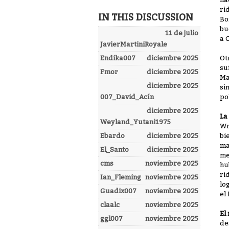
ri
IN THIS DISCUSSION
Bo
bu
11 de julio
a 
JavierMartiniRoyale
Ot
Endika007
diciembre 2025
su
Fmor
diciembre 2025
Ma
diciembre 2025
si
po
007_David_Acín
diciembre 2025
La
Weyland_Yutani1975
Wr
bi
Ebardo
diciembre 2025
ma
El_Santo
diciembre 2025
me
cms
noviembre 2025
hu
ri
Ian_Fleming
noviembre 2025
lo
Guadix007
noviembre 2025
el
claalc
noviembre 2025
El
ggl007
noviembre 2025
de