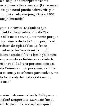
eso ni se puede interpretar como
ué tan mortal es el veneno (lo hacen en
s de que Bond pueda sobrevivir, y lo
gunto si en el videojuego Project 007
onaje "matable".
oyd ni Horowitz. Los únicos que
field en la novela apócrifa The
 Y si lo mataron, es justamente porque
 los dueños de todo Bond, porque el
tintes de épica falsa. La frase
 prolongarlos, usaré mi tiempo")
esen sacado el "Ian Fleming's James
l en penumbras hubieran avalado la
es en realidad una persona sino un
GI de Connery como para mostrar que
sa escena y se ofrezca para volver, me
todo cuando leí críticas diciendo:
ca más".
sión instrumental en la BSO, pero...
nales? Despertate, EON. Ese fue el
co. No lo hubiera aceptado que lo