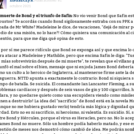
Publicaciones: 81
octubre 2021
 muerte de Bond y el triunfo de Safin:
No vio venir Bond que Safin es
bustos? Te acordás cuando Bond sigilosamente entraba con su PPK a la
baña de Mr White? Madeleine le dice, de vacaciones, "dejá de mirar po
dio de una misión, no lo hace?! Cómo quisiera una comunicación al c
lentón, para que me diga qué opina de esto.
 por sí me parece ridículo que Bond se exponga así y que encima lo
ra atacar a Madeleine y Mathilde, pero que encima Safin le diga: "Tu
s mías sobrevivirán después de mi muerte", te revelan que el villano g
iunfó el mal sobre el bien, mensaje que ni en joda James Bond debería
mo un culto a lo heroico de Inglaterra, al mantenerse firme ante la d
sguerra. NTTD apunta a exactamente lo contrario: Bond ni siquiera se
mpo de batalla. Se suicida. El comandante Ian Lancaster Fleming, a su
oblemas cardíacos y después de seis vasos de gin y 100 cigarrillos,
llara, y no quedarse quieto como una escupidera viendo como misiles
enen a destruirlo! La idea del "sacrificio" de Bond está en la novela
unque no me hubiera gustado verlo) tendría más lógica y dignidad qu
rdad. Esto no es ni sacrificio, ni heroísmo, ni valentía. Es suicidio. Sí, 
tre Bond y Hércules, porque el virus es Heracles, pero no. No lo ac
James Bond no muere. Sólo un hombre podía haberlo matado, y ese es
estión de meses nos demostró cómo cambió de idea. Me podrán nomb