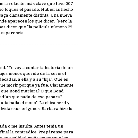
ne la relación más clave que tuvo 007
 no toques el pasado. Hubieras hecho
a saga claramente distinta. Una nueva
nde aparecen los que dicen: "Pero la
 nos dicen que "la película número 25
ransparencia.
 "Te voy a contar la historia de un
ajes menos querido de la serie el
cadas, a ella y a su "hija". Qué es
 que morir porque ya fue. Claramente,
n que Bond muriera? O que Bond
pedían que nada de eso pasara?
ita baila el mono". La chica nerd y
lvidar sus orígenes. Barbara hizo lo
rada o me insulta. Antes tenía un
l final la contradice. Prepárense para
ro en realidad está vivo porque los