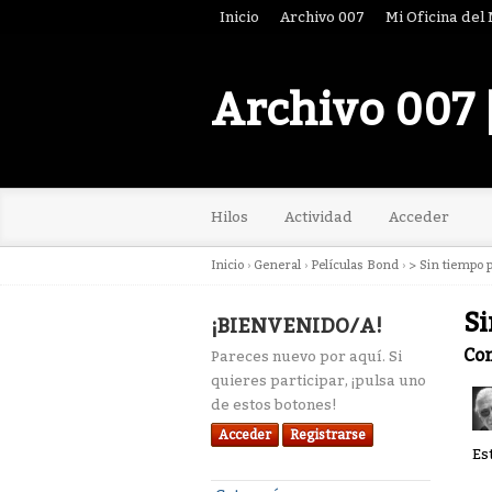
Inicio
Archivo 007
Mi Oficina del
Archivo 007 
Hilos
Actividad
Acceder
Inicio
›
General
›
Películas Bond
›
> Sin tiempo 
Si
¡BIENVENIDO/A!
Co
Pareces nuevo por aquí. Si
quieres participar, ¡pulsa uno
de estos botones!
Acceder
Registrarse
Es