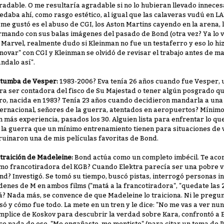
radable. O me resultaría agradable si no lo hubieran llevado inneces
edaba ahí, como rasgo estético, al igual que las calaveras vudú en LA
 me gustó es el abuso de CGI, los Aston Martins cayendo en la arena, 
rmando con sus balas imágenes del pasado de Bond (otra vez? Ya lo v
 Marvel, realmente dudo si Kleinman no fue un testaferro y eso lo hiz
nnovar" con CGI y Kleinman se olvidó de revisar el trabajo antes de man
ndalo así".
 tumba de Vesper:
1983-2006? Eva tenía 26 años cuando fue Vesper,
ra ser contadora del fisco de Su Majestad o tener algún posgrado qu
ro, nacida en 1983? Tenía 23 años cuando decidieron mandarla a una
ternacional, señores de la guerra, atentados en aeropuertos? Mínim
n más experiencia, pasados los 30. Alguien lista para enfrentar lo qu
 la guerra que un mínimo entrenamiento tienen para situaciones de 
ruinaron una de mis películas favoritas de Bond.
 traición de Madeleine:
Bond actúa como un completo imbécil. Te aco
mo francotiradora del KGB? Cuando Elektra parecía ser una pobre víc
nd? Investigó. Se tomó su tiempo, buscó pistas, interrogó personas i
denes de M en ambos films ("matá a la francotiradora", "quedate las 
á? Nada más, se convence de que Madeleine lo traiciona. Ni le pregunt
só y cómo fue todo. La mete en un tren y le dice: "No me vas a ver nu
mplice de Koskov para descubrir la verdad sobre Kara, confrontó a E
ce nada de eso. "Me engañaste, me mentiste" (para citar un tema de Pi