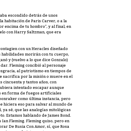
taba escondido detrás de unos
 habitación de Paris Carver, o a la
r encima de tu hombro", y al final, en
ielo con Harry Saltzman, que era
 contagien con un Heracles diseñado
s habilidades morirán con tu cuerpo,
anó y (vuelvo a lo que dice Gonzalo)
 dar. Fleming concibió al personaje
esgracia, al patriotismo en tiempos de
 sacrifica por la misión o muere en el
s cincuenta y tantos años, con
 hubiera intentado escapar aunque
 en forma de fuegos artificiales
 Moonraker como última instancia, pero
e hiciera eso para salvar al mundo de
sí, ya sé, que las analogías mitológicas
epto. Estamos hablando de James Bond.
 Ian Fleming. Fleming quiso, pero en
rar De Rusia Con Amor, sí, que Rosa