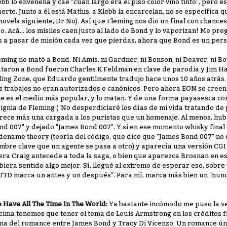
ebb lo envenena y cae "cuan largo era el piso color vino tinto", pero 
erte. Junto a él está Mathis, a Klebb la encarcelan, no se especifica q
 novela siguiente, Dr No). Así que Fleming nos dio un final con chance
zo. Acá... los misiles caen justo al lado de Bond y lo vaporizan! Me pre
s a pasar de misión cada vez que pierdas, ahora que Bond es un pers
eming no mató a Bond. Ni Amis, ni Gardner, ni Benson, ni Deaver, ni B
taron a Bond fueron Charles K Feldman en clave de parodia y Jim Hat
lling Zone, que Eduardo gentilmente tradujo hace unos 10 años atrás.
s trabajos no eran autorizados o canónicos. Pero ahora EON se creen
ne es el medio más popular, y lo matan. Y de una forma payasesca con 
signia de Fleming ("No desperdiciaré los días de mi vida tratando de
rece más una cargada a los puristas que un homenaje. Al menos, hubi
nd 007" y dejado "James Bond 007". Y si en ese momento whisky fina
dename theory (teoría del código, que dice que "James Bond 007" no 
mbre clave que un agente se pasa a otro) y aparecía una versión C
 era Craig antecede a toda la saga, o bien que aparezca Brosnan en e
biera sentido algo mejor. Sí, llegué al extremo de esperar eso, sobre 
TTD marca un antes y un después". Para mí, marca más bien un "nun
 Have All The Time In The World:
Ya bastante incómodo me puso la ver
cima tenemos que tener el tema de Louis Armstrong en los créditos fi
ma del romance entre James Bond y Tracy Di Vicenzo. Un romance úni