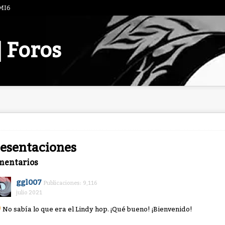
 MI6
| Foros
esentaciones
mentarios
ggl007
Publicaciones: 9,116
julio 2021
No sabía lo que era el Lindy hop. ¡Qué bueno! ¡Bienvenido!