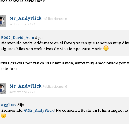
deos sobre la serie Dark.
Mr_AndyFlick
Publicaciones: 6
septiembre 2021
@007_David_Acín
dijo:
Bienvenido Andy. Adéntrate en el foro y verás que tenemos muy div
algunos hilos son exclusivos de Sin Tiempo Para Morir
chas gracias por tan cálida bienvenida, estoy muy emocionado por 
 este foro.
Mr_AndyFlick
Publicaciones: 6
septiembre 2021
@ggl007
dijo:
¡Bienvenido,
@Mr_AndyFlick
! No conocía a Scatman John, aunque he 