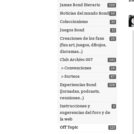
Bi
James Bond literario
100
Noticias del mundo Bond
90
Coleccionismo
33
Juegos Bond
15
Creaciones de los fans
20
(fan art, juegos, dibujos,
dioramas...)
Club Archivo 007
141
> Convenciones
24
> Sorteos
87
Experiencias Bond
228
(Jornadas, podcasts,
reuniones...)
Instrucciones y
6
sugerencias del foro y de
la web
Off Topic
125