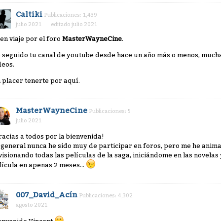
Caltiki
Publicaciones: 1,439
julio 2021
editado julio 2021
en viaje por el foro
MasterWayneCine
.
 seguido tu canal de youtube desde hace un año más o menos, mucha
deos.
 placer tenerte por aquí.
MasterWayneCine
Publicaciones: 5
julio 2021
racias a todos por la bienvenida!
 general nunca he sido muy de participar en foros, pero me he ani
visionando todas las películas de la saga, iniciándome en las novelas
lícula en apenas 2 meses...
007_David_Acín
Publicaciones: 4,302
agosto 2021