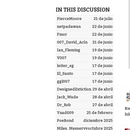
IN THIS DISCUSSION
PierceMoore
21 de julio
netpadawan
22 de junio
Fmor
22 de junio
007_David_Acín
21 de junio
Ian_Fleming
19 de junio
V007
19 de junio
leiter_sg
17 de junio
El_Santo
17 de junio
ggl007
17 de junio
DesignedExtiction
29 de abril
Jack_Wade
28 de abril
Dr_Rob
27 de abril
Bi
Ynad009
25 de febrero
hi
PoeBond
diciembre 2025
Miles_Messervy
octubre 2025