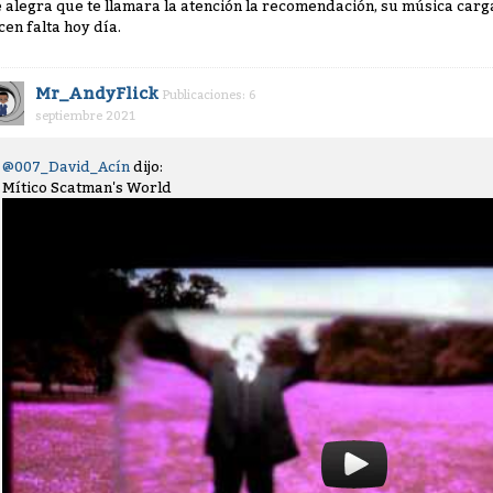
 alegra que te llamara la atención la recomendación, su música carg
cen falta hoy día.
Mr_AndyFlick
Publicaciones: 6
septiembre 2021
@007_David_Acín
dijo:
Mítico Scatman's World