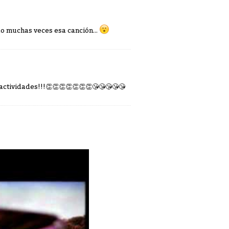
o muchas veces esa canción...
actividades!!!
👏
👏
👏
👏
👏
👏
👏
😘
😘
😘
😘
😘