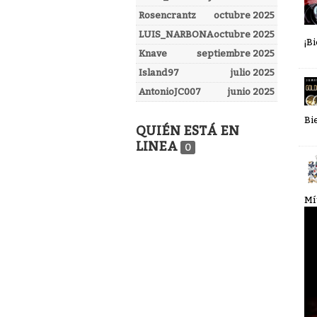
Rosencrantz
octubre 2025
LUIS_NARBONA
octubre 2025
¡B
Knave
septiembre 2025
Island97
julio 2025
AntonioJC007
junio 2025
Bi
QUIÉN ESTÁ EN
LINEA
0
Mí