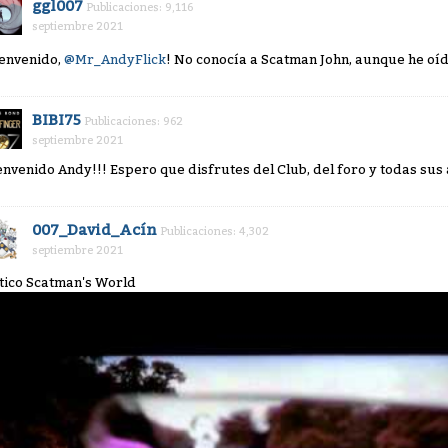
ggl007
Publicaciones: 9,116
septiembre 2021
ienvenido,
@Mr_AndyFlick
! No conocía a Scatman John, aunque he oíd
BIBI75
Publicaciones: 962
septiembre 2021
envenido Andy!!! Espero que disfrutes del Club, del foro y todas sus 
007_David_Acín
Publicaciones: 4,302
septiembre 2021
tico Scatman's World