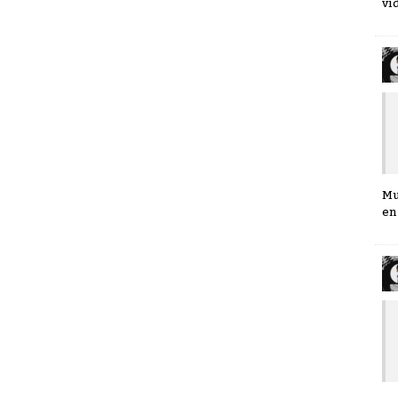
ví
Mu
en