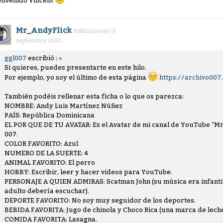
envenido Vincent
Mr_AndyFlick
Publicaciones: 6
septiembre 2021
ggl007
escribió :
»
Si quieres, puedes presentarte en este hilo.
Por ejemplo, yo soy el último de esta página
https://archivo007
También podéis rellenar esta ficha o lo que os parezca:
NOMBRE: Andy Luis Martínez Núñez
PAÍS: República Dominicana
EL POR QUE DE TU AVATAR: Es el Avatar de mi canal de YouTube "Mr.
007.
COLOR FAVORITO: Azul
NUMERO DE LA SUERTE: 4
ANIMAL FAVORITO: El perro
HOBBY: Escribir, leer y hacer videos para YouTube.
PERSONAJE A QUIEN ADMIRAS: Scatman John (su música era infantil
adulto debería escuchar).
DEPORTE FAVORITO: No soy muy seguidor de los deportes.
BEBIDA FAVORITA: Jugo de chinola y Choco Rica (una marca de leche 
COMIDA FAVORITA: Lasagna.