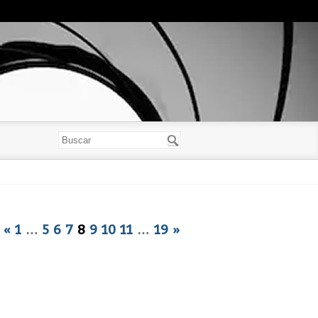
«
1
…
5
6
7
8
9
10
11
…
19
»