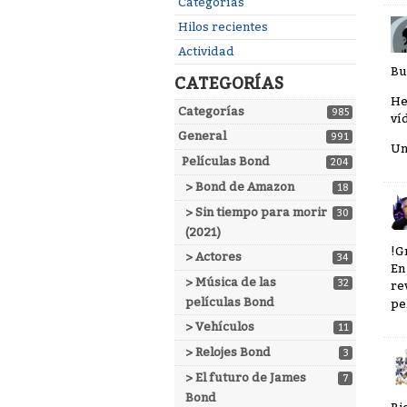
Enlaces
Categorías
rápidos
Hilos recientes
Actividad
Bu
CATEGORÍAS
He
Categorías
985
ví
General
991
Un
Películas Bond
204
> Bond de Amazon
18
> Sin tiempo para morir
30
(2021)
!G
> Actores
34
En
> Música de las
32
re
películas Bond
pe
> Vehículos
11
> Relojes Bond
3
> El futuro de James
7
Bond