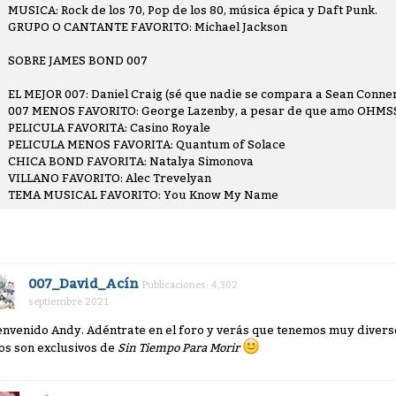
MUSICA: Rock de los 70, Pop de los 80, música épica y Daft Punk.
GRUPO O CANTANTE FAVORITO: Michael Jackson
SOBRE JAMES BOND 007
EL MEJOR 007: Daniel Craig (sé que nadie se compara a Sean Connery
007 MENOS FAVORITO: George Lazenby, a pesar de que amo OHMS
PELICULA FAVORITA: Casino Royale
PELICULA MENOS FAVORITA: Quantum of Solace
CHICA BOND FAVORITA: Natalya Simonova
VILLANO FAVORITO: Alec Trevelyan
TEMA MUSICAL FAVORITO: You Know My Name
007_David_Acín
Publicaciones: 4,302
septiembre 2021
envenido Andy. Adéntrate en el foro y verás que tenemos muy diver
los son exclusivos de
Sin Tiempo Para Morir