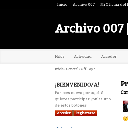
Inicio
Archivo 007
Mi Oficina del
Archivo 007 
Hilos
Actividad
Acceder
Inicio
›
General
›
Off Topic
Pr
¡BIENVENIDO/A!
Co
Pareces nuevo por aquí. Si
quieres participar, ¡pulsa uno
de estos botones!
Acceder
Registrarse