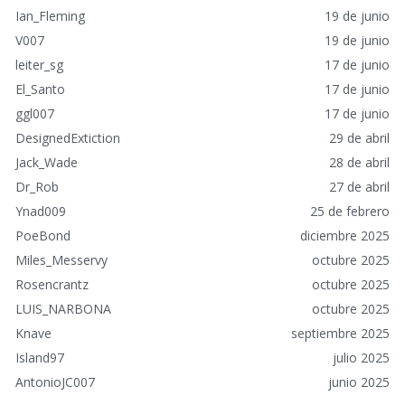
i
Ian_Fleming
19 de junio
d
o
V007
19 de junio
s
leiter_sg
17 de junio
El_Santo
17 de junio
ggl007
17 de junio
DesignedExtiction
29 de abril
Jack_Wade
28 de abril
Dr_Rob
27 de abril
Ynad009
25 de febrero
PoeBond
diciembre 2025
Miles_Messervy
octubre 2025
Rosencrantz
octubre 2025
LUIS_NARBONA
octubre 2025
Knave
septiembre 2025
Island97
julio 2025
AntonioJC007
junio 2025