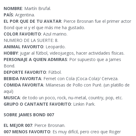
NOMBRE
: Martín Brufal.
PAÍS
: Argentina.
EL POR QUE DE TU AVATAR
: Pierce Brosnan fue el primer actor
Bond que vi y el que más me ha gustado.
COLOR FAVORITO
: Azul marino.
NUMERO DE LA SUERTE: 8.
ANIMAL FAVORITO
: Leopardo.
HOBBY
: jugar al fútbol, videojuegos, hacer actividades físicas.
PERSONAJE A QUIEN ADMIRAS
: Por supuesto que a James
Bond.
DEPORTE FAVORITO
: Fútbol.
BEBIDA FAVORITA
: Fernet con Cola (Coca-Cola)/ Cerveza.
COMIDA FAVORITA
: Milanesas de Pollo con Puré. (un platillo de
aquí)
MUSICA
: de todo un poco, rock, nu-metal, country, pop, etc.
GRUPO O CANTANTE FAVORITO
: Linkin Park.
SOBRE JAMES BOND 007
EL MEJOR 007
: Pierce Brosnan.
007 MENOS FAVORITO
: Es muy difícil, pero creo que Roger