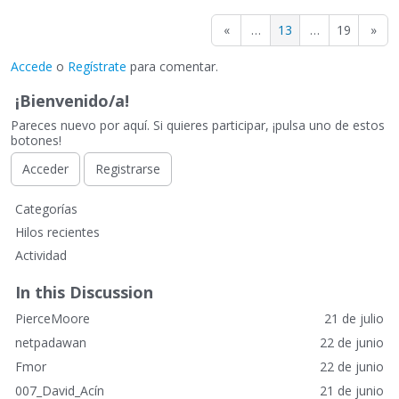
«
…
13
…
19
»
Accede
o
Regístrate
para comentar.
¡Bienvenido/a!
Pareces nuevo por aquí. Si quieres participar, ¡pulsa uno de estos
botones!
Acceder
Registrarse
E
Categorías
n
Hilos recientes
l
Actividad
a
c
In this Discussion
e
PierceMoore
21 de julio
s
r
netpadawan
22 de junio
á
Fmor
22 de junio
p
007_David_Acín
21 de junio