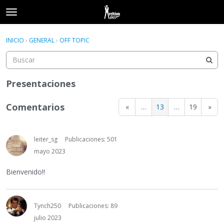
t
o
×
Acceder
·
Registrarse
g
INICIO
›
GENERAL
›
OFF TOPIC
Acceder
Registrarse
g
l
e
Categorías
m
Presentaciones
e
Hilos
n
Comentarios
«
…
13
…
19
»
u
Actividad
leiter_sg
Publicaciones: 501
mayo 2023
Bienvenido!!
Tynch250
Publicaciones: 89
julio 2023