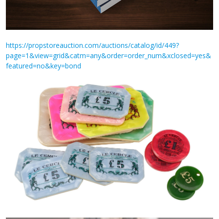
https://propstoreauction.com/auctions/catalog/id/449?
page=1&view=grid&catm=any&order=order_num&xclosed=yes&
featured=no&key=bond