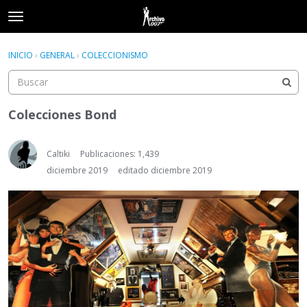
t
o
×
Acceder
·
Registrarse
g
INICIO
›
GENERAL
›
COLECCIONISMO
Acceder
Registrarse
g
l
e
Categorías
m
Colecciones Bond
e
Hilos
n
u
Caltiki
Publicaciones: 1,439
Actividad
diciembre 2019
editado diciembre 2019