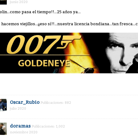
junio 2020
olin...como pasa el tiempo!!...25 años ya...
 hacemos viejillos...¡¡eso sí!!...nuestra licencia bondiana...tan fresca.
Oscar_Rubio
Publicaciones: 882
julio 2020
doramas
Publicaciones: 1,002
noviembre 2020