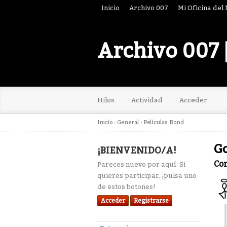
Inicio
Archivo 007
Mi Oficina del
Archivo 007 
Hilos
Actividad
Acceder
Inicio
›
General
›
Películas Bond
Go
¡BIENVENIDO/A!
Co
Pareces nuevo por aquí. Si
quieres participar, ¡pulsa uno
de estos botones!
Acceder
Registrarse