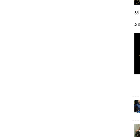
¿¿J
No