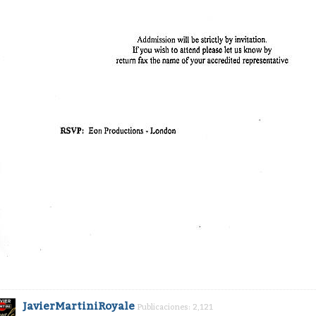
JavierMartiniRoyale
Publicaciones: 2,121