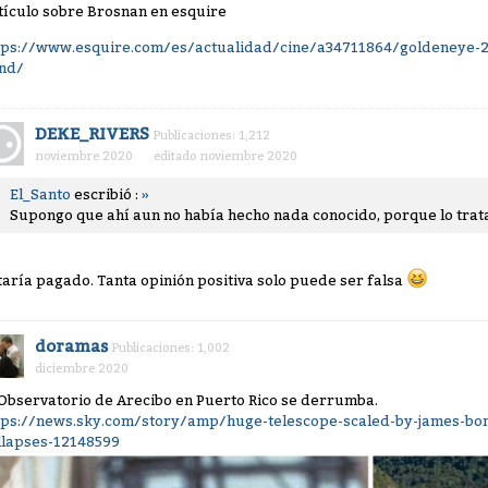
tículo sobre Brosnan en esquire
tps://www.esquire.com/es/actualidad/cine/a34711864/goldeneye-2
nd/
DEKE_RIVERS
Publicaciones: 1,212
noviembre 2020
editado noviembre 2020
El_Santo
escribió :
»
Supongo que ahí aun no había hecho nada conocido, porque lo tra
taría pagado. Tanta opinión positiva solo puede ser falsa
doramas
Publicaciones: 1,002
diciembre 2020
 Observatorio de Arecibo en Puerto Rico se derrumba.
tps://news.sky.com/story/amp/huge-telescope-scaled-by-james-bond
llapses-12148599