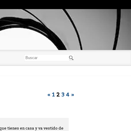
«
1
2
3
4
»
que tienes en casa y va vestido de