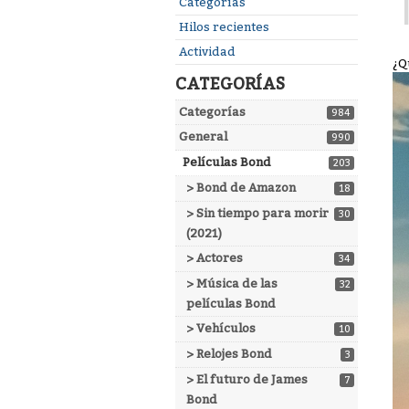
Enlaces
Categorías
rápidos
Hilos recientes
Actividad
¿Q
CATEGORÍAS
Categorías
984
General
990
Películas Bond
203
> Bond de Amazon
18
> Sin tiempo para morir
30
(2021)
> Actores
34
> Música de las
32
películas Bond
> Vehículos
10
> Relojes Bond
3
> El futuro de James
7
Bond