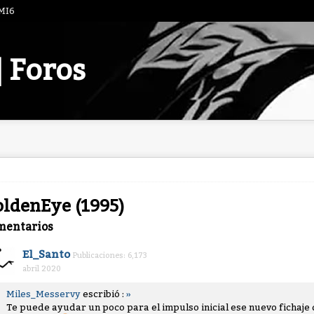
 MI6
| Foros
ldenEye (1995)
mentarios
El_Santo
Publicaciones: 6,173
abril 2020
Miles_Messervy
escribió :
»
Te puede ayudar un poco para el impulso inicial ese nuevo fichaje 