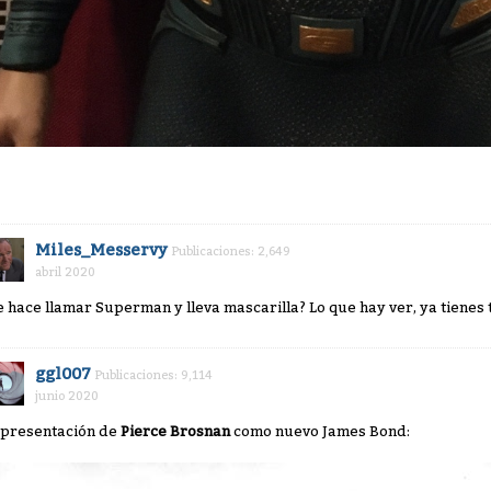
Miles_Messervy
Publicaciones: 2,649
abril 2020
e hace llamar Superman y lleva mascarilla? Lo que hay ver, ya tienes 
ggl007
Publicaciones: 9,114
junio 2020
 presentación de
Pierce Brosnan
como nuevo James Bond: