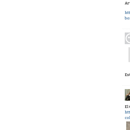
Ar
ht
bo
Es
El
ht
co