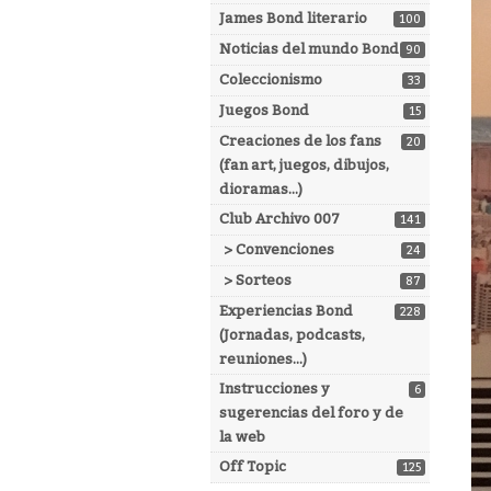
James Bond literario
100
Noticias del mundo Bond
90
Coleccionismo
33
Juegos Bond
15
Creaciones de los fans
20
(fan art, juegos, dibujos,
dioramas...)
Club Archivo 007
141
> Convenciones
24
> Sorteos
87
Experiencias Bond
228
(Jornadas, podcasts,
reuniones...)
Instrucciones y
6
sugerencias del foro y de
la web
Off Topic
125