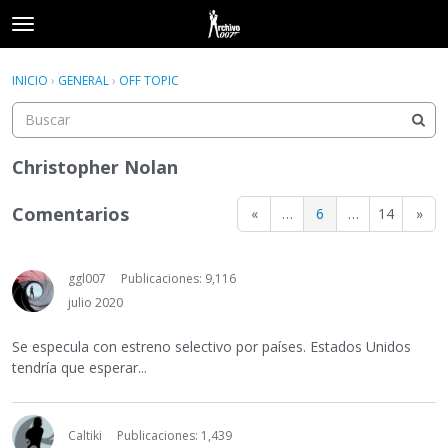
t
o
×
Acceder
·
Registrarse
g
INICIO
›
GENERAL
›
OFF TOPIC
Acceder
Registrarse
g
l
e
Categorías
m
Christopher Nolan
e
Hilos
n
Comentarios
«
…
6
…
14
»
u
Actividad
ggl007
Publicaciones: 9,116
julio 2020
Se especula con estreno selectivo por países. Estados Unidos
tendría que esperar...
Caltiki
Publicaciones: 1,439