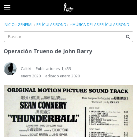
t
o
×
Acceder
·
Registrarse
g
INICIO
›
GENERAL
›
PELÍCULAS BOND
›
> MÚSICA DE LAS PELÍCULAS BOND
Acceder
Registrarse
g
l
e
Categorías
m
Operación Trueno de John Barry
e
Hilos
n
u
Caltiki
Publicaciones: 1,439
Actividad
enero 2020
editado enero 2020