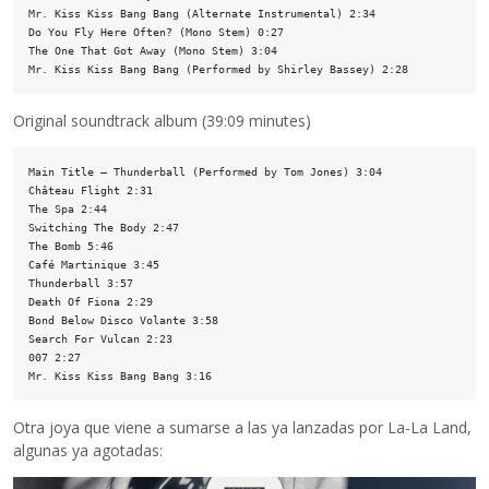
Mr. Kiss Kiss Bang Bang (Alternate Instrumental) 2:34

Do You Fly Here Often? (Mono Stem) 0:27

The One That Got Away (Mono Stem) 3:04

Original soundtrack album (39:09 minutes)
Main Title – Thunderball (Performed by Tom Jones) 3:04 

Château Flight 2:31 

The Spa 2:44 

Switching The Body 2:47 

The Bomb 5:46 

Café Martinique 3:45 

Thunderball 3:57 

Death Of Fiona 2:29 

Bond Below Disco Volante 3:58 

Search For Vulcan 2:23 

007 2:27 

Otra joya que viene a sumarse a las ya lanzadas por La-La Land,
algunas ya agotadas: