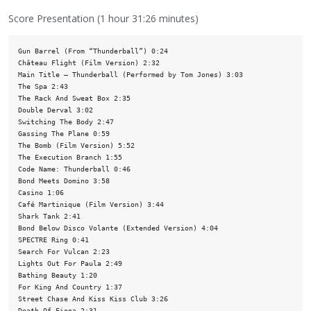
Score Presentation (1 hour 31:26 minutes)
Gun Barrel (From “Thunderball”) 0:24

Château Flight (Film Version) 2:32 

Main Title – Thunderball (Performed by Tom Jones) 3:03

The Spa 2:43

The Rack And Sweat Box 2:35

Double Derval 3:02

Switching The Body 2:47

Gassing The Plane 0:59

The Bomb (Film Version) 5:52

The Execution Branch 1:55

Code Name: Thunderball 0:46

Bond Meets Domino 3:58

Casino 1:06

Café Martinique (Film Version) 3:44

Shark Tank 2:41

Bond Below Disco Volante (Extended Version) 4:04

SPECTRE Ring 0:41

Search For Vulcan 2:23

Lights Out For Paula 2:49

Bathing Beauty 1:20

For King And Country 1:37

Street Chase And Kiss Kiss Club 3:26

Death Of Fiona 2:31
