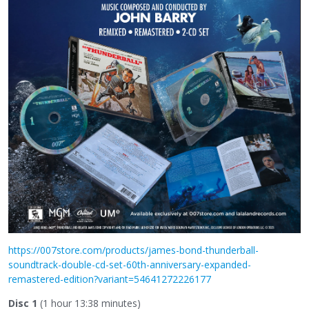
https://007store.com/products/james-bond-thunderball-
soundtrack-double-cd-set-60th-anniversary-expanded-
remastered-edition?variant=54641272226177
Disc 1
(1 hour 13:38 minutes)