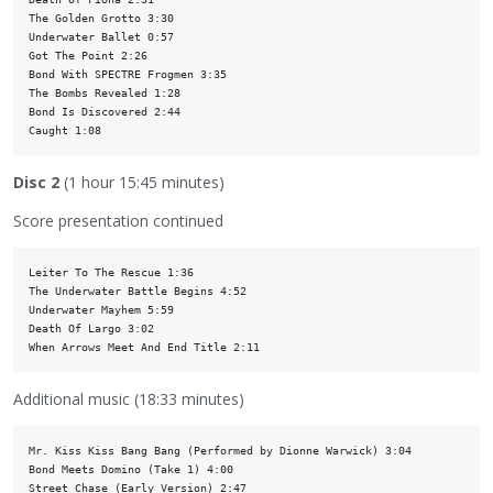
The Golden Grotto 3:30

Underwater Ballet 0:57

Got The Point 2:26

Bond With SPECTRE Frogmen 3:35

The Bombs Revealed 1:28

Bond Is Discovered 2:44

Disc 2
(1 hour 15:45 minutes)
Score presentation continued
Leiter To The Rescue 1:36

The Underwater Battle Begins 4:52

Underwater Mayhem 5:59

Death Of Largo 3:02

Additional music (18:33 minutes)
Mr. Kiss Kiss Bang Bang (Performed by Dionne Warwick) 3:04

Bond Meets Domino (Take 1) 4:00

Street Chase (Early Version) 2:47
