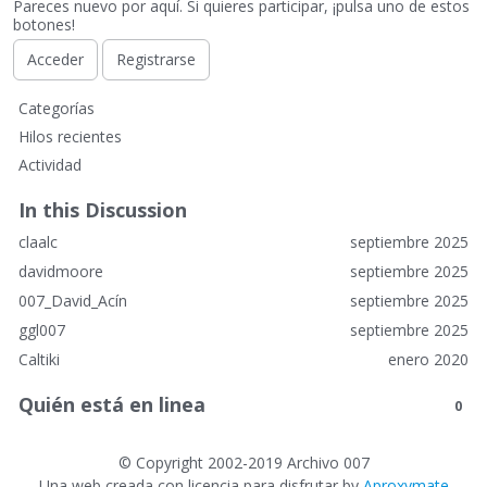
Pareces nuevo por aquí. Si quieres participar, ¡pulsa uno de estos
botones!
Acceder
Registrarse
E
Categorías
n
Hilos recientes
l
Actividad
a
c
In this Discussion
e
claalc
septiembre 2025
s
r
davidmoore
septiembre 2025
á
007_David_Acín
septiembre 2025
p
ggl007
septiembre 2025
i
Caltiki
enero 2020
d
o
Quién está en linea
0
s
©
Copyright 2002-2019 Archivo 007
Una web creada con licencia para disfrutar by
Aproxymate