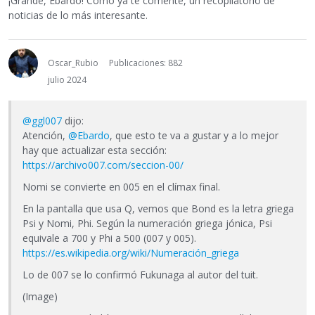
¡Grande, Ebardo! Como ya te comenté, un recopilatorio de
noticias de lo más interesante.
Oscar_Rubio
Publicaciones: 882
julio 2024
@ggl007
dijo:
Atención,
@Ebardo
, que esto te va a gustar y a lo mejor
hay que actualizar esta sección:
https://archivo007.com/seccion-00/
Nomi se convierte en 005 en el clímax final.
En la pantalla que usa Q, vemos que Bond es la letra griega
Psi y Nomi, Phi. Según la numeración griega jónica, Psi
equivale a 700 y Phi a 500 (007 y 005).
https://es.wikipedia.org/wiki/Numeración_griega
Lo de 007 se lo confirmó Fukunaga al autor del tuit.
(Image)