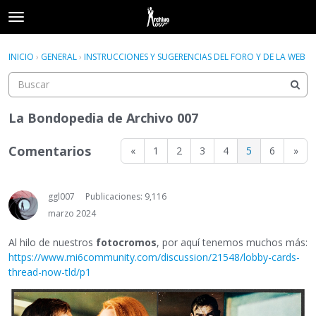
t
o
×
Acceder
·
Registrarse
g
INICIO
›
GENERAL
›
INSTRUCCIONES Y SUGERENCIAS DEL FORO Y DE LA WEB
Acceder
Registrarse
g
l
e
Categorías
m
La Bondopedia de Archivo 007
e
Hilos
n
Comentarios
«
1
2
3
4
5
6
»
u
Actividad
ggl007
Publicaciones: 9,116
marzo 2024
Al hilo de nuestros
fotocromos
, por aquí tenemos muchos más:
https://www.mi6community.com/discussion/21548/lobby-cards-
thread-now-tld/p1