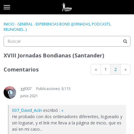
t
o
×
Acceder
·
Registrarse
g
INICIO
›
GENERAL
›
EXPERIENCIAS BOND (JORNADAS, PODCASTS,
Acceder
Registrarse
g
REUNIONES...)
l
e
Categorías
m
e
XVIII Jornadas Bondianas (Santander)
Hilos
n
u
Comentarios
«
1
2
»
Actividad
ggl007
Publicaciones: 9,115
junio 2021
007_David_Acín
escribió :
»
He probado con dos ordenadores diferentes, logueado y
sin loguear, y el link me lleva a la página de inicio, que es
así en mi caso...