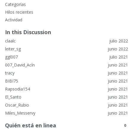
E
Categorías
n
Hilos recientes
l
Actividad
a
c
In this Discussion
e
claalc
julio 2022
s
r
leiter_sg
junio 2022
á
ggl007
julio 2021
p
007_David_Acín
junio 2021
i
tracy
junio 2021
d
o
BIBI75
junio 2021
s
Rapsodia154
junio 2021
El_Santo
junio 2021
Oscar_Rubio
junio 2021
Miles_Messervy
junio 2021
Quién está en linea
0