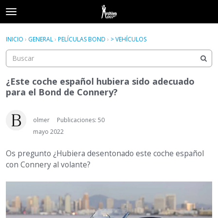
t
o
×
Acceder
·
Registrarse
g
INICIO
›
GENERAL
›
PELÍCULAS BOND
›
> VEHÍCULOS
Acceder
Registrarse
g
l
e
Categorías
m
¿Este coche español hubiera sido adecuado
e
para el Bond de Connery?
Hilos
n
u
Actividad
olmer
Publicaciones: 50
mayo 2022
Os pregunto ¿Hubiera desentonado este coche español
con Connery al volante?