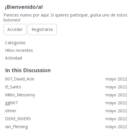
¡Bienvenido/a!
Pareces nuevo por aquí. Si quieres participar, ¡pulsa uno de estos
botones!
Acceder
Registrarse
E
Categorías
n
Hilos recientes
l
Actividad
a
c
In this Discussion
e
007_David_Acín
mayo 2022
s
r
El_Santo
mayo 2022
á
Miles_Messervy
mayo 2022
p
ggl007
mayo 2022
i
olmer
mayo 2022
d
o
DEKE_RIVERS
mayo 2022
s
Ian_Fleming
mayo 2022