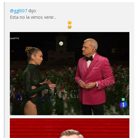
@ggl007
dijo:
Esta no la vimos venir...