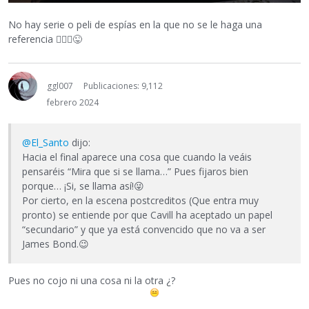
No hay serie o peli de espías en la que no se le haga una
referencia
🤷🏼‍♂️
😜
ggl007
Publicaciones: 9,112
febrero 2024
@El_Santo
dijo:
Hacia el final aparece una cosa que cuando la veáis
pensaréis “Mira que si se llama…” Pues fijaros bien
porque… ¡Si, se llama así!
😜
Por cierto, en la escena postcreditos (Que entra muy
pronto) se entiende por que Cavill ha aceptado un papel
“secundario” y que ya está convencido que no va a ser
James Bond.
😉
Pues no cojo ni una cosa ni la otra ¿?