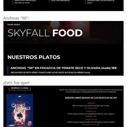
Anchoas "00":
¡Esto fue ayer!