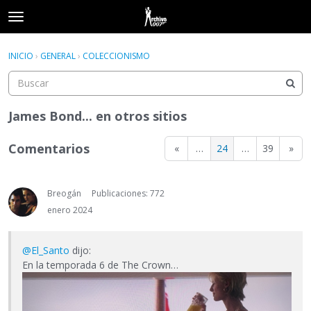
t
o
×
Acceder
·
Registrarse
g
INICIO
›
GENERAL
›
COLECCIONISMO
Acceder
Registrarse
g
l
e
Categorías
m
James Bond... en otros sitios
e
Hilos
n
Comentarios
«
…
24
…
39
»
u
Actividad
Breogán
Publicaciones: 772
enero 2024
@El_Santo
dijo:
En la temporada 6 de The Crown…