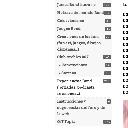
to
James Bond literario
100
Noticias del mundo Bond
90
00
00
Coleccionismo
33
00
Juegos Bond
15
00
Creaciones de los fans
20
00
(fan art, juegos, dibujos,
00
dioramas...)
00
00
Club Archivo 007
141
00
> Convenciones
24
00
> Sorteos
87
00
02
Experiencias Bond
228
02
(Jornadas, podcasts,
02
reuniones...)
Instrucciones y
6
sugerencias del foro y de
la web
Off Topic
125