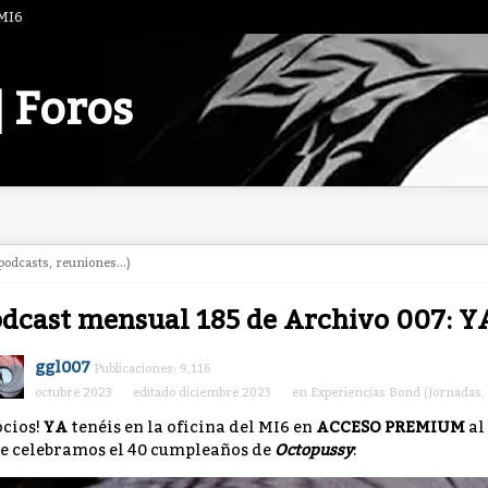
 MI6
| Foros
odcasts, reuniones...)
dcast mensual 185 de Archivo 007: 
ggl007
Publicaciones: 9,116
octubre 2023
editado diciembre 2023
en
Experiencias Bond (Jornadas, 
ocios!
YA
tenéis en la oficina del MI6 en
ACCESO PREMIUM
al
e celebramos el 40 cumpleaños de
Octopussy
: