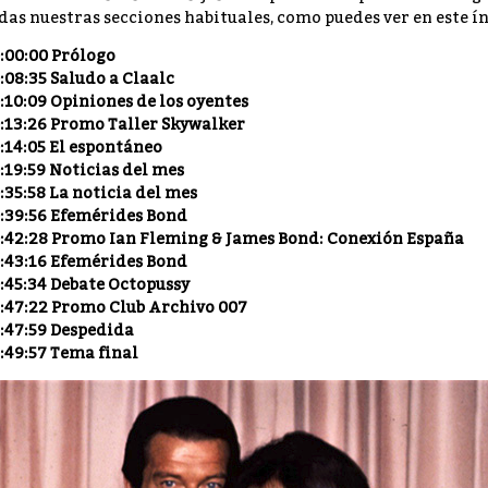
das nuestras secciones habituales, como puedes ver en este 
:00:00 Prólogo
:08:35 Saludo a Claalc
:10:09 Opiniones de los oyentes
:13:26 Promo Taller Skywalker
:14:05 El espontáneo
:19:59 Noticias del mes
:35:58 La noticia del mes
:39:56 Efemérides Bond
:42:28 Promo Ian Fleming & James Bond: Conexión España
:43:16 Efemérides Bond
:45:34 Debate Octopussy
:47:22 Promo Club Archivo 007
:47:59 Despedida
:49:57 Tema final