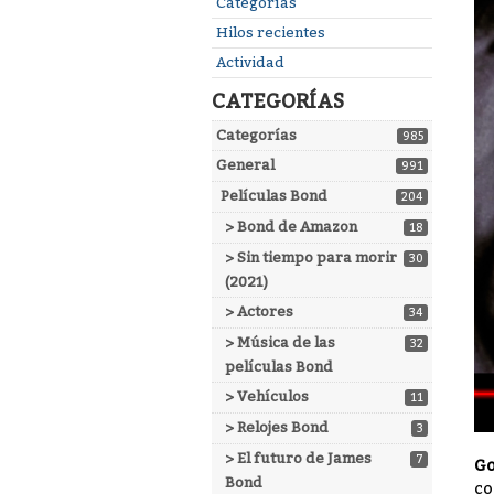
Enlaces
Categorías
rápidos
Hilos recientes
Actividad
CATEGORÍAS
Categorías
985
General
991
Películas Bond
204
> Bond de Amazon
18
> Sin tiempo para morir
30
(2021)
> Actores
34
> Música de las
32
películas Bond
> Vehículos
11
> Relojes Bond
3
> El futuro de James
7
Go
Bond
co