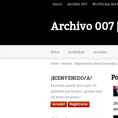
Inicio
Archivo 007
Mi Oficina del
Archivo 007 
Hilos
Actividad
Acceder
Inicio
›
General
›
Experiencias Bond (Jornadas, p
Po
¡BIENVENIDO/A!
Pareces nuevo por aquí. Si
quieres participar, ¡pulsa uno
de estos botones!
¡S
Acceder
Registrarse
qu