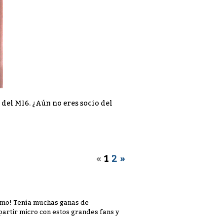
 del MI6. ¿Aún no eres socio del
«
1
2
»
simo! Tenía muchas ganas de
artir micro con estos grandes fans y