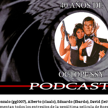
nzalo (ggl007), Alberto (claalc), Eduardo (Ebardo), David (lei
mentan todos los entresijos de la penúltima película de Ro