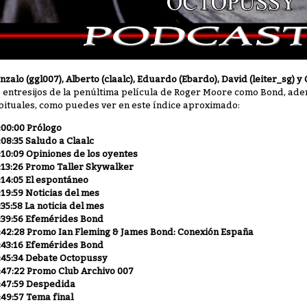
nzalo (ggl007), Alberto (claalc), Eduardo (Ebardo), David (leiter_sg) 
s entresijos de la penúltima película de Roger Moore como Bond, ad
bituales, como puedes ver en este índice aproximado:
:00:00 Prólogo
:08:35 Saludo a Claalc
:10:09 Opiniones de los oyentes
:13:26 Promo Taller Skywalker
:14:05 El espontáneo
:19:59 Noticias del mes
:35:58 La noticia del mes
:39:56 Efemérides Bond
:42:28 Promo Ian Fleming & James Bond: Conexión España
:43:16 Efemérides Bond
:45:34 Debate Octopussy
:47:22 Promo Club Archivo 007
:47:59 Despedida
:49:57 Tema final