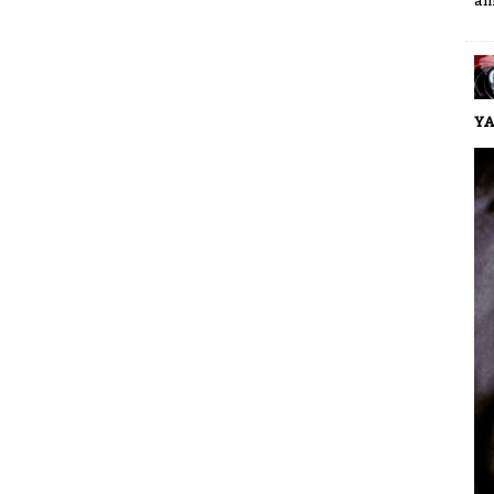
am
YA