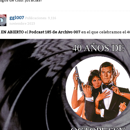
igos de club. ¡Gracias!
ggl007
Publicaciones: 9,116
noviembre 2023
 EN ABIERTO
el
Podcast 185 de Archivo 007
en el que celebramos el 