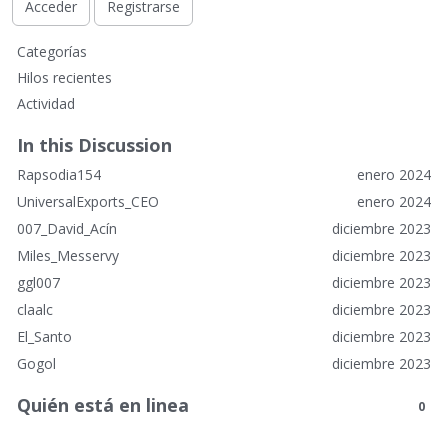
Acceder
Registrarse
E
Categorías
n
Hilos recientes
l
Actividad
a
c
In this Discussion
e
Rapsodia154
enero 2024
s
r
UniversalExports_CEO
enero 2024
á
007_David_Acín
diciembre 2023
p
Miles_Messervy
diciembre 2023
i
ggl007
diciembre 2023
d
o
claalc
diciembre 2023
s
El_Santo
diciembre 2023
Gogol
diciembre 2023
Quién está en linea
0