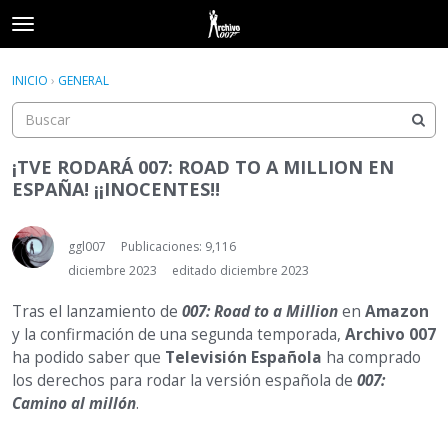
t
o
×
Acceder
·
Registrarse
g
INICIO
›
GENERAL
Acceder
Registrarse
g
l
e
Categorías
m
¡TVE RODARÁ 007: ROAD TO A MILLION EN
e
ESPAÑA! ¡¡INOCENTES!!
Hilos
n
u
Actividad
ggl007
Publicaciones: 9,116
diciembre 2023
editado diciembre 2023
Tras el lanzamiento de
007: Road to a Million
en
Amazon
y la confirmación de una segunda temporada,
Archivo 007
ha podido saber que
Televisión Española
ha comprado
los derechos para rodar la versión española de
007:
Camino al millón
.