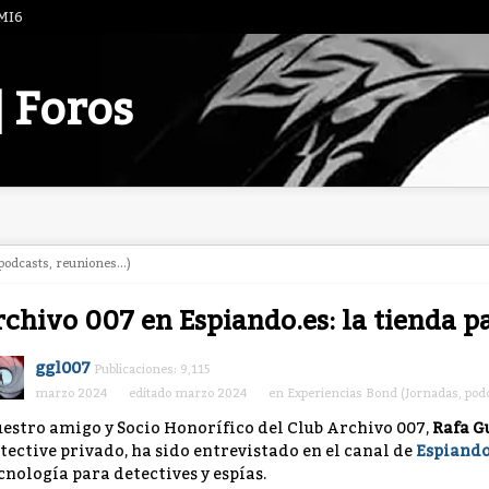
 MI6
| Foros
odcasts, reuniones...)
chivo 007 en Espiando.es: la tienda pa
ggl007
Publicaciones: 9,115
marzo 2024
editado marzo 2024
en
Experiencias Bond (Jornadas, podc
estro amigo y Socio Honorífico del Club Archivo 007,
Rafa G
tective privado, ha sido entrevistado en el canal de
Espiando
cnología para detectives y espías.