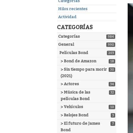
Enlaces
Categorías
rápidos
Hilos recientes
Actividad
CATEGORÍAS
Categorías
984
General
990
Películas Bond
203
> Bond de Amazon
18
> Sin tiempo para morir
30
(2021)
> Actores
34
> Música de las
32
películas Bond
> Vehículos
10
> Relojes Bond
3
> El futuro de James
7
Bond