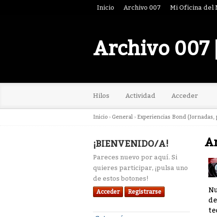
Inicio
Archivo 007
Mi Oficina del
Archivo 007 
Hilos
Actividad
Acceder
Inicio
›
General
›
Experiencias Bond (Jornadas, p
Ar
¡BIENVENIDO/A!
Pareces nuevo por aquí. Si
quieres participar, ¡pulsa uno
de estos botones!
Nu
Acceder
Registrarse
de
te