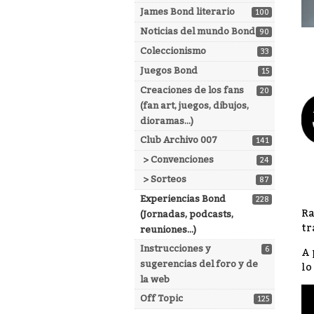
James Bond literario
100
Noticias del mundo Bond
90
Coleccionismo
33
Juegos Bond
15
Creaciones de los fans
20
(fan art, juegos, dibujos,
dioramas...)
Club Archivo 007
141
> Convenciones
24
> Sorteos
87
Experiencias Bond
228
Ra
(Jornadas, podcasts,
tr
reuniones...)
Instrucciones y
6
A 
sugerencias del foro y de
lo
la web
Off Topic
125