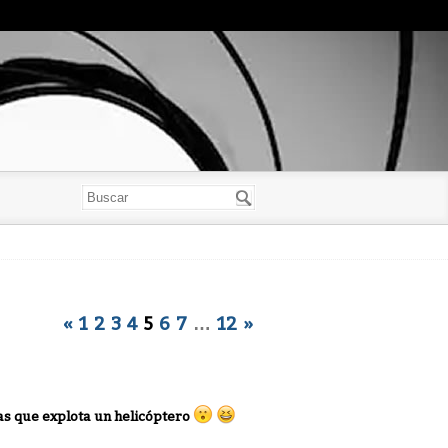
«
1
2
3
4
5
6
7
…
12
»
as que explota un helicóptero