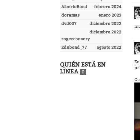
AlbertoBond
febrero 2024
doramas
enero 2023
dvd007
diciembre 2022
In
diciembre 2022
rogerconnery
Edubond_77
agosto 2022
En
QUIÉN ESTÁ EN
pr
LINEA
0
Cu