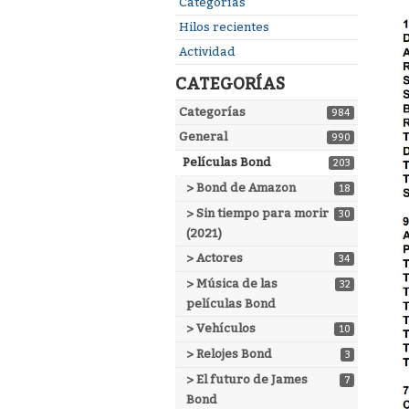
Enlaces
Categorías
rápidos
Hilos recientes
Actividad
CATEGORÍAS
Categorías
984
General
990
Películas Bond
203
> Bond de Amazon
18
> Sin tiempo para morir
30
(2021)
> Actores
34
> Música de las
32
películas Bond
> Vehículos
10
> Relojes Bond
3
> El futuro de James
7
Bond