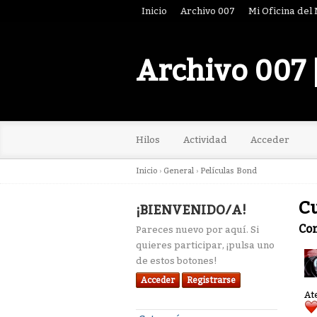
Inicio
Archivo 007
Mi Oficina del
Archivo 007 
Hilos
Actividad
Acceder
Inicio
›
General
›
Películas Bond
Cu
¡BIENVENIDO/A!
Co
Pareces nuevo por aquí. Si
quieres participar, ¡pulsa uno
de estos botones!
Acceder
Registrarse
At