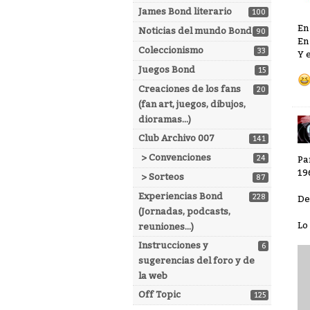
James Bond literario
100
En
Noticias del mundo Bond
90
En
Coleccionismo
33
Y 
Juegos Bond
15
Creaciones de los fans
20
(fan art, juegos, dibujos,
dioramas...)
Club Archivo 007
141
> Convenciones
24
Pa
19
> Sorteos
87
Experiencias Bond
228
De
(Jornadas, podcasts,
Lo
reuniones...)
Instrucciones y
6
sugerencias del foro y de
la web
Off Topic
125