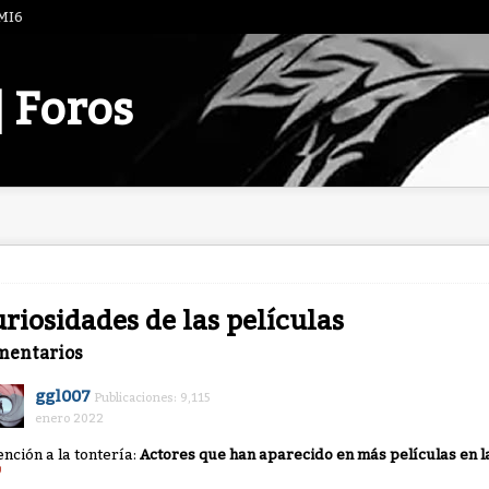
 MI6
| Foros
riosidades de las películas
mentarios
ggl007
Publicaciones: 9,115
enero 2022
ención a la tontería:
Actores que han aparecido en más películas en l