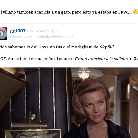
el villano también acaricia a un gato, pero esto ya estaba en FRWL...
ggl007
Publicaciones: 9,115
febrero 2022
editado febrero 2022
dos sabemos lo del Goya en DN o el Modigliani de
Skyfall
...
 GF, Auric tiene en su avión el cuadro
Grand interieur a la pallete
de
Ge