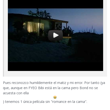
Pues reconozco humildemente el matiz y mi error. Por tanto (ya
que, aunque en FYEO Bibi está en la cama pero Bond no se
acuesta con ella
) tenemos 1 única película sin "romance en la cama".