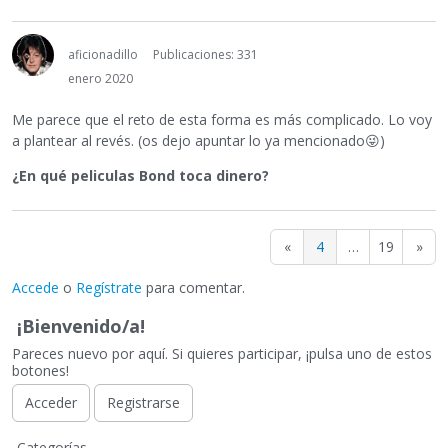
aficionadillo
Publicaciones: 331
enero 2020
Me parece que el reto de esta forma es más complicado. Lo voy
a plantear al revés. (os dejo apuntar lo ya mencionado
😜
)
¿En qué peliculas Bond toca dinero?
«
4
…
19
»
Accede
o
Regístrate
para comentar.
¡Bienvenido/a!
Pareces nuevo por aquí. Si quieres participar, ¡pulsa uno de estos
botones!
Acceder
Registrarse
E
Categorías