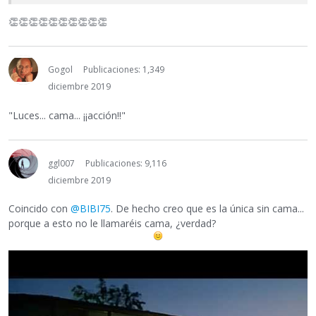
👏
👏
👏
👏
👏
👏
👏
👏
👏
👏
Gogol
Publicaciones: 1,349
diciembre 2019
"Luces... cama... ¡¡acción!!"
ggl007
Publicaciones: 9,116
diciembre 2019
Coincido con
@BIBI75
. De hecho creo que es la única sin cama...
porque a esto no le llamaréis cama, ¿verdad?