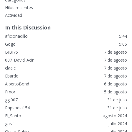
n
Hilos recientes
l
Actividad
a
c
In this Discussion
e
aficionadillo
5:44
s
r
Gogol
5:05
á
BIBI75
7 de agosto
p
007_David_Acín
7 de agosto
i
claalc
7 de agosto
d
o
Ebardo
7 de agosto
s
AlbertoBond
6 de agosto
Fmor
5 de agosto
ggl007
31 de julio
Rapsodia154
31 de julio
El_Santo
agosto 2024
garal
julio 2024
Oscar_Rubio
julio 2024