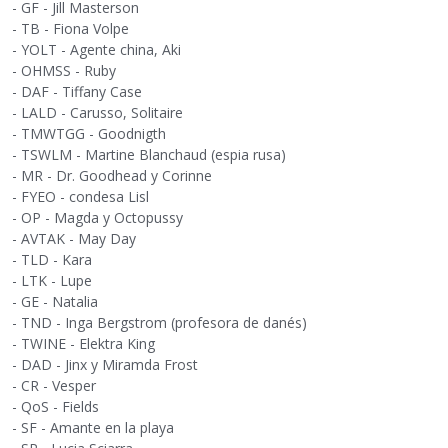
- GF - Jill Masterson
- TB - Fiona Volpe
- YOLT - Agente china, Aki
- OHMSS - Ruby
- DAF - Tiffany Case
- LALD - Carusso, Solitaire
- TMWTGG - Goodnigth
- TSWLM - Martine Blanchaud (espia rusa)
- MR - Dr. Goodhead y Corinne
- FYEO - condesa Lisl
- OP - Magda y Octopussy
- AVTAK - May Day
- TLD - Kara
- LTK - Lupe
- GE - Natalia
- TND - Inga Bergstrom (profesora de danés)
- TWINE - Elektra King
- DAD - Jinx y Miramda Frost
- CR - Vesper
- QoS - Fields
- SF - Amante en la playa