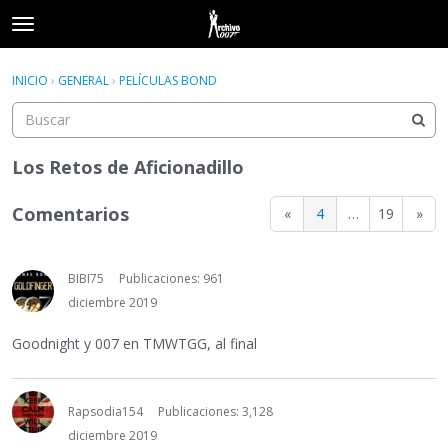
t
o
×
Acceder
·
Registrarse
g
INICIO
›
GENERAL
›
PELÍCULAS BOND
Acceder
Registrarse
g
l
e
Categorías
m
Los Retos de Aficionadillo
e
Hilos
n
Comentarios
«
4
…
19
»
u
Actividad
BIBI75
Publicaciones: 961
diciembre 2019
Goodnight y 007 en TMWTGG, al final
Rapsodia154
Publicaciones: 3,128
diciembre 2019