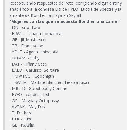
Recapitulando respuestas del reto, corrigiendo algún error y
añadiendo a la condesa Lisl de FYEO, Luccia de Spectre y la
amante de Bond en la playa en Skyfall
"Mujeres con las que se acuesta Bond en una cama."
- DN - srta. Taro
- FRWL - Tatiana Romanova
- GF - Jill Masterson
- TB - Fiona Volpe
- YOLT - Agente china, Aki
- OHMSS - Ruby
- DAF - Tiffany Case
- LALD - Carusso, Solitaire
- TMWTGG - Goodnigth
- TSWLM - Martine Blanchaud (espia rusa)
- MR - Dr. Goodhead y Corinne
- FYEO - condesa Lisl
- OP - Magda y Octopussy
- AVTAK - May Day
- TLD - Kara
- LTK - Lupe
- GE - Natalia