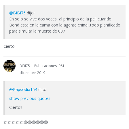
@BIBI75
dijo:
En solo se vive dos veces, al principio de la peli cuando
Bond esta en la cama con la agente china...todo planificado
para simular la muerte de 007
Cierto!!
BIBI75
Publicaciones: 961
diciembre 2019
@Rapsodia154
dijo:
show previous quotes
Cierto!!
👏
👏
👏
👏
👏
😂
😂
😂
😂
😂
😂