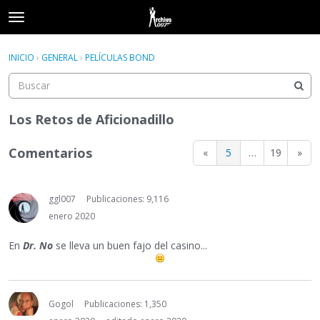
t
o
×
Acceder
·
Registrarse
g
INICIO
›
GENERAL
›
PELÍCULAS BOND
Acceder
Registrarse
g
l
e
Categorías
m
Los Retos de Aficionadillo
e
Hilos
n
Comentarios
«
5
…
19
»
u
Actividad
ggl007
Publicaciones: 9,116
enero 2020
En
Dr. No
se lleva un buen fajo del casino...
Gogol
Publicaciones: 1,350