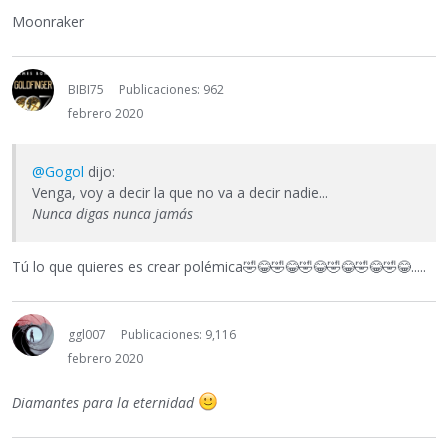
Moonraker
BIBI75
Publicaciones: 962
febrero 2020
@Gogol
dijo:
Venga, voy a decir la que no va a decir nadie...
Nunca digas nunca jamás
Tú lo que quieres es crear polémica
🤣
😂
🤣
😂
🤣
😂
🤣
😂
🤣
😂
🤣
😂
.....
ggl007
Publicaciones: 9,116
febrero 2020
Diamantes para la eternidad