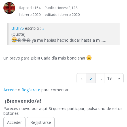
Rapsodia154
Publicaciones: 3,128
febrero 2020
editado febrero 2020
BIBI75
escribió :
»
(Quote)
😂
😂
😂
ya me habías hecho dudar hasta a mi......
Un bravo para Bibi!!! Cada día más bondiana!
«
5
…
19
»
Accede
o
Regístrate
para comentar.
¡Bienvenido/a!
Pareces nuevo por aquí. Si quieres participar, ¡pulsa uno de estos
botones!
Acceder
Registrarse