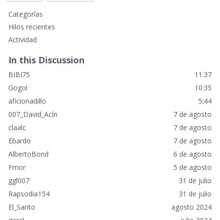
E
Categorías
n
Hilos recientes
l
Actividad
a
c
In this Discussion
e
BIBI75
11:37
s
r
Gogol
10:35
á
aficionadillo
5:44
p
007_David_Acín
7 de agosto
i
claalc
7 de agosto
d
o
Ebardo
7 de agosto
s
AlbertoBond
6 de agosto
Fmor
5 de agosto
ggl007
31 de julio
Rapsodia154
31 de julio
El_Santo
agosto 2024