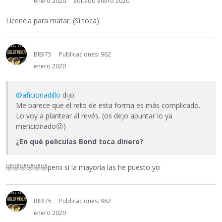
enero 2020
editado enero 2020
Licencia para matar. (Sí toca).
BIBI75
Publicaciones: 962
enero 2020
@aficionadillo
dijo:
Me parece que el reto de esta forma es más complicado.
Lo voy a plantear al revés. (os dejo apuntar lo ya
mencionado
😜
)
¿En qué peliculas Bond toca dinero?
🤣
🤣
🤣
🤣
🤣
🤣
pero si la mayoría las he puesto yo
BIBI75
Publicaciones: 962
enero 2020