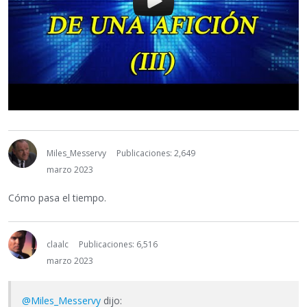
Miles_Messervy
Publicaciones: 2,649
marzo 2023
Cómo pasa el tiempo.
claalc
Publicaciones: 6,516
marzo 2023
@Miles_Messervy
dijo: