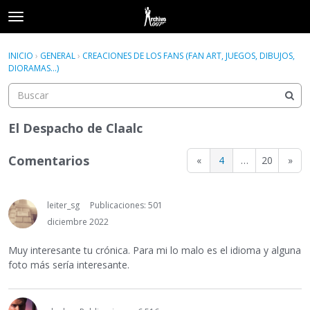
t
o
×
Acceder
·
Registrarse
g
INICIO
›
GENERAL
›
CREACIONES DE LOS FANS (FAN ART, JUEGOS, DIBUJOS,
Acceder
Registrarse
g
DIORAMAS...)
l
e
Categorías
m
e
El Despacho de Claalc
Hilos
n
u
Comentarios
«
4
…
20
»
Actividad
leiter_sg
Publicaciones: 501
diciembre 2022
Muy interesante tu crónica. Para mi lo malo es el idioma y alguna
foto más sería interesante.