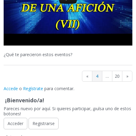
¿Qué te parecieron estos eventos?
«
4
…
20
»
Accede
o
Regístrate
para comentar.
¡Bienvenido/a!
Pareces nuevo por aquí. Si quieres participar, ¡pulsa uno de estos
botones!
Acceder
Registrarse
E