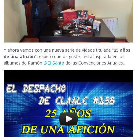
Y ahora vamos con una nueva serie de vídeos titulada "
25 años
de una afición
", espero que os guste... está inspirada en los
álbumes de Ramón
@El_Santo
de las Convenciones Anuales...