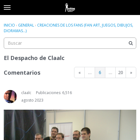
t
o
×
Acceder
·
Registrarse
g
INICIO
›
GENERAL
›
CREACIONES DE LOS FANS (FAN ART, JUEGOS, DIBUJOS,
Acceder
Registrarse
g
DIORAMAS...)
l
e
Categorías
m
e
El Despacho de Claalc
Hilos
n
u
Comentarios
«
…
6
…
20
»
Actividad
claalc
Publicaciones: 6,516
agosto 2023