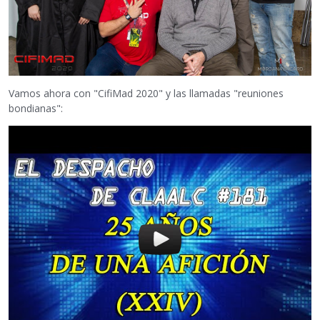
Vamos ahora con "CifiMad 2020" y las llamadas "reuniones
bondianas":