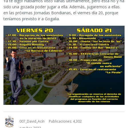
Ya te digo! Habíamos visto varias últimamente, pero esta no y ha
sido una gozada poder jugar a ella. Además, jugaremos a ellas
en las próximas Jornadas Bondianas, el viernes día 20, porque
teníamos previsto ir a Gogalia.
007_David_Acín
Publicaciones: 4,302