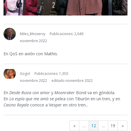
Miles_Messervy
Publicaciones: 2,649
noviembre 2022
En QoS en avión con Mathis.
Gogol
Publicaciones: 1,350
noviembre 2022
editado noviembre 2022
En
Desde Rusia con amor
y
Moonraker
Bond va en góndola.
En
La espía que me amó
se pelea con Tiburón en un tren, y en
Casino Royale
conoce a Vesper en otro tren...
«
…
12
…
19
»