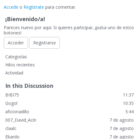
Accede
o
Regístrate
para comentar.
¡Bienvenido/a!
Pareces nuevo por aquí. Si quieres participar, ¡pulsa uno de estos
botones!
Acceder
Registrarse
E
Categorías
n
Hilos recientes
l
Actividad
a
c
In this Discussion
e
BIBI75
11:37
s
r
Gogol
10:35
á
aficionadillo
5:44
p
007_David_Acín
7 de agosto
i
claalc
7 de agosto
d
o
Ebardo
7 de agosto