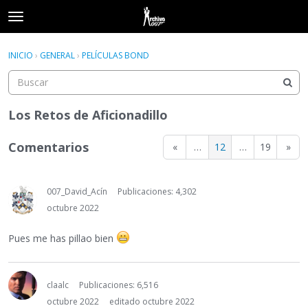
t
o
×
Acceder
·
Registrarse
g
INICIO
›
GENERAL
›
PELÍCULAS BOND
Acceder
Registrarse
g
l
e
Categorías
m
Los Retos de Aficionadillo
e
Hilos
n
Comentarios
«
…
12
…
19
»
u
Actividad
007_David_Acín
Publicaciones: 4,302
octubre 2022
Pues me has pillao bien
claalc
Publicaciones: 6,516
octubre 2022
editado octubre 2022