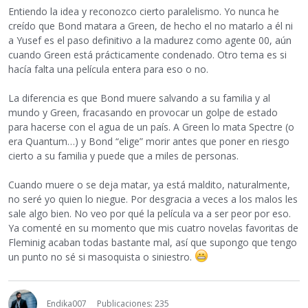
Entiendo la idea y reconozco cierto paralelismo. Yo nunca he
creído que Bond matara a Green, de hecho el no matarlo a él ni
a Yusef es el paso definitivo a la madurez como agente 00, aún
cuando Green está prácticamente condenado. Otro tema es si
hacía falta una película entera para eso o no.
La diferencia es que Bond muere salvando a su familia y al
mundo y Green, fracasando en provocar un golpe de estado
para hacerse con el agua de un país. A Green lo mata Spectre (o
era Quantum…) y Bond “elige” morir antes que poner en riesgo
cierto a su familia y puede que a miles de personas.
Cuando muere o se deja matar, ya está maldito, naturalmente,
no seré yo quien lo niegue. Por desgracia a veces a los malos les
sale algo bien. No veo por qué la película va a ser peor por eso.
Ya comenté en su momento que mis cuatro novelas favoritas de
Fleminig acaban todas bastante mal, así que supongo que tengo
un punto no sé si masoquista o siniestro.
Endika007
Publicaciones: 235