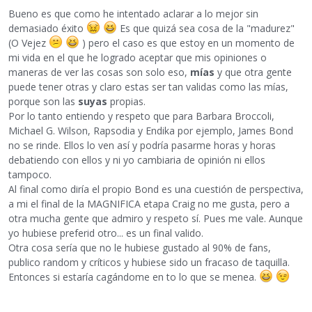
Bueno es que como he intentado aclarar a lo mejor sin
demasiado éxito
Es que quizá sea cosa de la "madurez"
(O Vejez
) pero el caso es que estoy en un momento de
mi vida en el que he logrado aceptar que mis opiniones o
maneras de ver las cosas son solo eso,
mías
y que otra gente
puede tener otras y claro estas ser tan validas como las mías,
porque son las
suyas
propias.
Por lo tanto entiendo y respeto que para Barbara Broccoli,
Michael G. Wilson, Rapsodia y Endika por ejemplo, James Bond
no se rinde. Ellos lo ven así y podría pasarme horas y horas
debatiendo con ellos y ni yo cambiaria de opinión ni ellos
tampoco.
Al final como diría el propio Bond es una cuestión de perspectiva,
a mi el final de la MAGNIFICA etapa Craig no me gusta, pero a
otra mucha gente que admiro y respeto sí. Pues me vale. Aunque
yo hubiese preferid otro... es un final valido.
Otra cosa sería que no le hubiese gustado al 90% de fans,
publico random y críticos y hubiese sido un fracaso de taquilla.
Entonces si estaría cagándome en to lo que se menea.