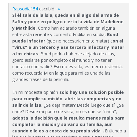
Rapsodia154
escribió :
»
Si él sale de la isla, queda en él algo del arma de
Safin y pone en peligro cierto la vida de Madeliene
y Mathilde.
Como han aclarado también en alguna
entrevista reciente y comentó Endika en su día,
Bond
puede infectar
(que no necesariamente matar) c
on el
"virus" a un tercero y ese tercero infectar y matar
a las chicas.
Bond podría haberse alejado de ellas,
¿pero aislarse por completo del mundo y no tener
contacto con nadie? Eso no es vida, es mera existencia,
como recuerda M en la que para mí es una de las
grandes frases de la película.
En mi modesta opinión
solo hay una solución posible
para cumplir su misión: abrir las compuertas y no
salir de la isa.
¿Se deja matar? Desde luego que sí. ¿Se
rinde? Desde mi punto de vista, no es que se "rinda",
adopta la decisión que le resulta menos mala para
completar la misión y salvar a su familia, aun
cuando ello es a costa de su propia vida
. ¿Entiendo a