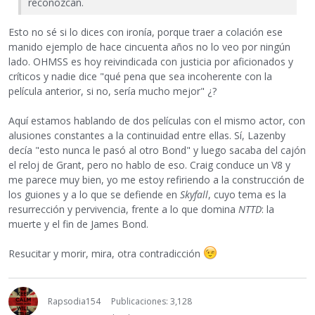
reconozcan.
Esto no sé si lo dices con ironía, porque traer a colación ese
manido ejemplo de hace cincuenta años no lo veo por ningún
lado. OHMSS es hoy reivindicada con justicia por aficionados y
críticos y nadie dice "qué pena que sea incoherente con la
película anterior, si no, sería mucho mejor" ¿?
Aquí estamos hablando de dos películas con el mismo actor, con
alusiones constantes a la continuidad entre ellas. Sí, Lazenby
decía "esto nunca le pasó al otro Bond" y luego sacaba del cajón
el reloj de Grant, pero no hablo de eso. Craig conduce un V8 y
me parece muy bien, yo me estoy refiriendo a la construcción de
los guiones y a lo que se defiende en
Skyfall
, cuyo tema es la
resurrección y pervivencia, frente a lo que domina
NTTD
: la
muerte y el fin de James Bond.
Resucitar y morir, mira, otra contradicción
Rapsodia154
Publicaciones: 3,128