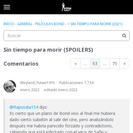
t
o
×
Acceder
·
Registrarse
g
INICIO
›
GENERAL
›
PELÍCULAS BOND
›
> SIN TIEMPO PARA MORIR (2021)
Acceder
Registrarse
g
l
e
Categorías
m
Sin tiempo para morir (SPOILERS)
e
Hilos
n
Comentarios
«
…
63
…
75
»
u
Actividad
Weyland_Yutani1975
Publicaciones: 1,734
enero 2022
editado enero 2022
@Rapsodia154
dijo:
Es cierto que un plano de Bond vivo al final me hubiera
dado cierto subidón al salir del cine, pero analizándolo
después me habría parecido forzado y contradictorio,
sabiendo que está infectado con el virus de Safin y