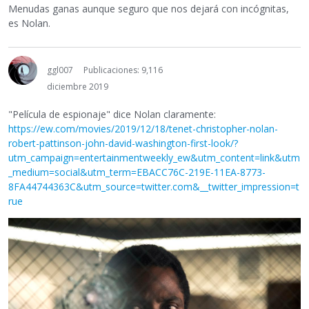
Menudas ganas aunque seguro que nos dejará con incógnitas,
es Nolan.
ggl007
Publicaciones: 9,116
diciembre 2019
"Película de espionaje" dice Nolan claramente:
https://ew.com/movies/2019/12/18/tenet-christopher-nolan-
robert-pattinson-john-david-washington-first-look/?
utm_campaign=entertainmentweekly_ew&utm_content=link&utm
_medium=social&utm_term=EBACC76C-219E-11EA-8773-
8FA44744363C&utm_source=twitter.com&__twitter_impression=t
rue