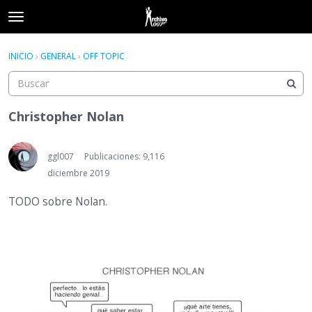
t
o
×
Acceder
·
Registrarse
g
INICIO
›
GENERAL
›
OFF TOPIC
Acceder
Registrarse
g
l
e
Categorías
m
Christopher Nolan
e
Hilos
n
u
ggl007
Publicaciones: 9,116
Actividad
diciembre 2019
TODO sobre Nolan.