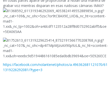
en todas partes aparte de proporcionar a Nolan una manera de
grabar voz mientras disparan en esas ruidosas cámaras IMAX?
https://facebook.com/nolantenet/photos/a.496362681121070/61
1319226292081/?type=3