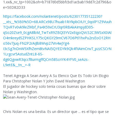
https://facebook.com/nolantenet/posts/623017735122230?
__xts__%5B0%5D=68.ARCx98U7huab1RiYkpbOIUY_0qolP1Z9Vuuh
TQvRTv0vk9leZlKbf_Pa4X59xCrU3qr0RBAkAImpjdD05-
qSo20Zse9_0cgA8lbM_TwTxR9ZBQl3YV2xEqjoQVcS2C3WSxX0IAl
O4mkreydSZPHKSLY75cQKGY29mCV67O6Ptl1hxPu2rsEoO12RH
o56v7juq-FN2P2rAiJlb8Wvp27Vn4wJYg4-
I3cSg7nDnW5XfhZem8tvNAI5QYEDYk9Qk4fIIAimCnvT_pzzCSCrN
1Lrgcvr5AstudZntL8-6S-
dg6QgvwR3qccf8urmgffQCm58ScriYK4YFV0_seAzs-
L9etE&__tn__=-R
Tenet Agrega A Sean Avery A Su Elenco Que Es Todo Un Elogio
Para Christopher Nolan Y John David Washington
El jugador de hockey solo tenía cosas buenas que decir sobre
Nolan y Washington.
Chris Nolan es una bestia. Es un director que ... es el tipo que se