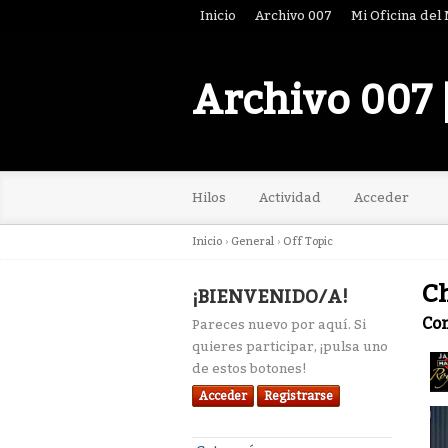
Inicio
Archivo 007
Mi Oficina del
Archivo 007 
Hilos
Actividad
Acceder
Inicio
›
General
›
Off Topic
Ch
¡BIENVENIDO/A!
Co
Pareces nuevo por aquí. Si
quieres participar, ¡pulsa uno
de estos botones!
Acceder
Registrarse