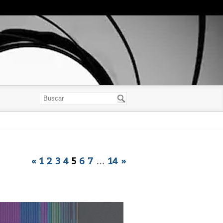
«
1
2
3
4
5
6
7
…
14
»