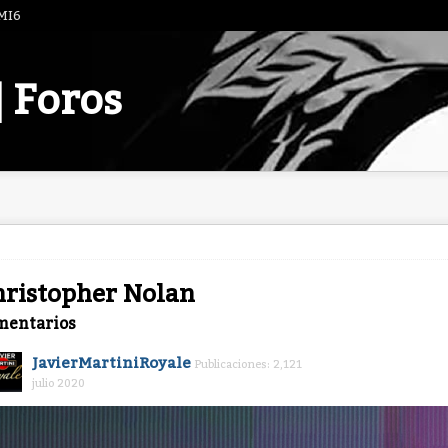
 MI6
| Foros
ristopher Nolan
mentarios
JavierMartiniRoyale
Publicaciones: 2,121
julio 2020