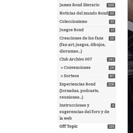
James Bond literario
100
Noticias del mundo Bond
90
Coleccionismo
33
Juegos Bond
15
Creaciones de los fans
20
(fan art, juegos, dibujos,
dioramas...)
Club Archivo 007
141
> Convenciones
24
> Sorteos
87
Experiencias Bond
228
(Jornadas, podcasts,
reuniones...)
Instrucciones y
6
sugerencias del foro y de
la web
Off Topic
125