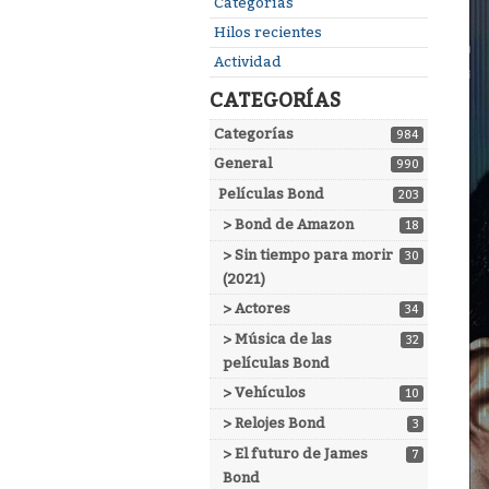
Enlaces
Categorías
rápidos
Hilos recientes
Actividad
CATEGORÍAS
Categorías
984
General
990
Películas Bond
203
> Bond de Amazon
18
> Sin tiempo para morir
30
(2021)
> Actores
34
> Música de las
32
películas Bond
> Vehículos
10
> Relojes Bond
3
> El futuro de James
7
Bond