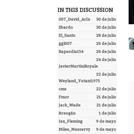
IN THIS DISCUSSION
007_David_Acín
30 de julio
Ebardo
30 de julio
El_Santo
28 de julio
ggl007
26 de julio
Rapsodia154
26 de julio
24 de julio
JavierMartiniRoyale
22 de julio
Weyland_Yutani1975
cms
22 de julio
Fmor
21 de julio
Jack_Wade
21 de julio
Breogán
1 de julio
Ian_Fleming
9 de mayo
Miles_Messervy
9 de mayo