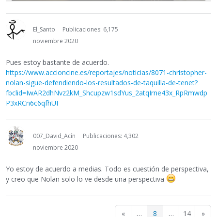
El_Santo
Publicaciones: 6,175
noviembre 2020
Pues estoy bastante de acuerdo.
https://www.accioncine.es/reportajes/noticias/8071-christopher-
nolan-sigue-defendiendo-los-resultados-de-taquilla-de-tenet?
fbclid=IwAR2dhNvz2kM_Shcupzw1sdYus_2atqIrne43x_RpRmwdp
P3xRCn6c6qfhUI
007_David_Acín
Publicaciones: 4,302
noviembre 2020
Yo estoy de acuerdo a medias. Todo es cuestión de perspectiva,
y creo que Nolan solo lo ve desde una perspectiva
«
…
8
…
14
»