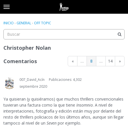
t
o
×
Acceder
·
Registrarse
g
INICIO
›
GENERAL
›
OFF TOPIC
Acceder
Registrarse
g
l
e
Categorías
m
Christopher Nolan
e
Hilos
n
Comentarios
«
…
8
…
14
»
u
Actividad
007_David_Acín
Publicaciones: 4,302
septiembre 2020
Ya quisieran (y quisiéramos) que muchos thrillers convencionales
tuvieran una factura como la que tiene
Insomnio
. A nivel de
interpretaciones, fotografía y edición están muy por delante del
resto de thrillers policiacos de los últimos años, aunque sin llegar
tampoco al nivel de un
Seven
por ejemplo.