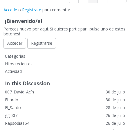
Accede
o
Regístrate
para comentar.
¡Bienvenido/a!
Pareces nuevo por aquí. Si quieres participar, ¡pulsa uno de estos
botones!
Acceder
Registrarse
E
Categorías
n
Hilos recientes
l
Actividad
a
c
In this Discussion
e
007_David_Acín
30 de julio
s
r
Ebardo
30 de julio
á
El_Santo
28 de julio
p
ggl007
26 de julio
i
Rapsodia154
26 de julio
d