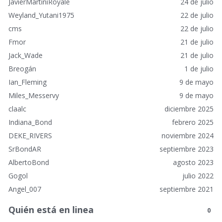
o
JavierMartiniRoyale
24 de julio
s
Weyland_Yutani1975
22 de julio
cms
22 de julio
Fmor
21 de julio
Jack_Wade
21 de julio
Breogán
1 de julio
Ian_Fleming
9 de mayo
Miles_Messervy
9 de mayo
claalc
diciembre 2025
Indiana_Bond
febrero 2025
DEKE_RIVERS
noviembre 2024
SrBondAR
septiembre 2023
AlbertoBond
agosto 2023
Gogol
julio 2022
Angel_007
septiembre 2021
Quién está en linea
0