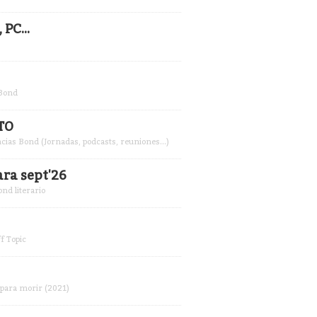
PC...
 Bond
TO
cias Bond (Jornadas, podcasts, reuniones...)
ra sept'26
nd literario
f Topic
 para morir (2021)