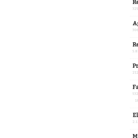
R
32
A
30
R
5.8
P
21
F
53
1
E
2.1
M