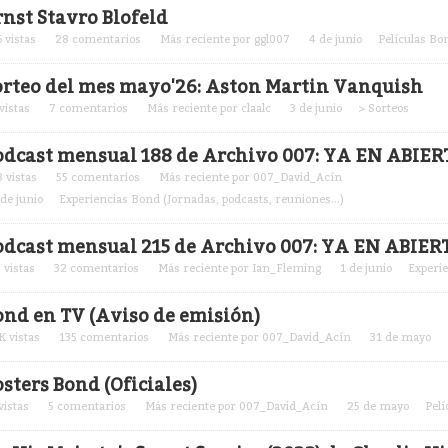
rnst Stavro Blofeld
6
vistas
28
comentarios
Más reciente por
ggl007
4 de junio
Películas Bo
orteo del mes mayo'26: Aston Martin Vanquish
vistas
7
comentarios
Más reciente por
claalc
3 de junio
> Sorteos
odcast mensual 188 de Archivo 007: YA EN ABIER
8
vistas
55
comentarios
Más reciente por
007_David_Acín
 de junio
Experiencias Bond (Jornadas, podcasts, reuniones...)
odcast mensual 215 de Archivo 007: YA EN ABIER
3
vistas
32
comentarios
Más reciente por
Ian_Fleming
1 de junio
Experie
ond en TV (Aviso de emisión)
K
vistas
135
comentarios
Más reciente por
007_David_Acín
31 de mayo
sters Bond (Oficiales)
vistas
5
comentarios
Más reciente por
007_David_Acín
25 de mayo
Pelí