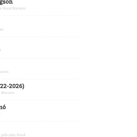
igson
 Bond literario
pic
7
mazon
022-2026)
literario
amó
s
s películas Bond