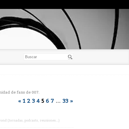
idad de fans de 007.
«
1
2
3
4
5
6
7
…
33
»
ond (Jornadas, podcasts, reuniones...)