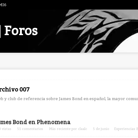
 MI6
| Foros
rchivo 007
b y club de referencia sobre James Bond en español, la mayor comun
ta
ames Bond en Phenomena
0
vistas
51
comentarios
Más reciente por
claalc
5 de junio
Experiencias B
cusión