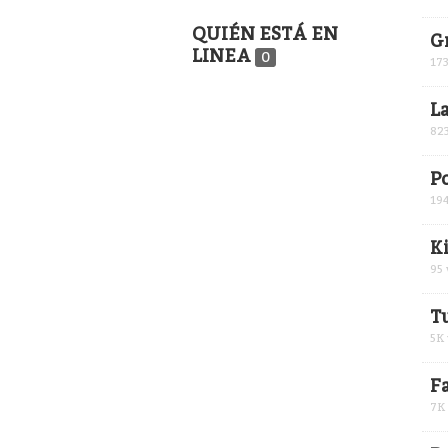
QUIÉN ESTÁ EN
G
LINEA
0
17
La
82
P
19
K
95
T
5K
F
7K