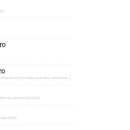
nd
TO
TO
ncias Bond (Jornadas, podcasts, reuniones...)
Noticias del mundo Bond
culas Bond