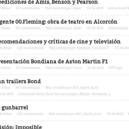
eediciones de Amis, Benson y Pearson
5
vistas
18
comentarios
Más reciente por
claalc
22 de abril
James Bond li
gente 00.Fleming: obra de teatro en Alcorcón
6
vistas
28
comentarios
Más reciente por
claalc
22 de abril
Experiencias 
ecomendaciones y críticas de cine y televisión
K
vistas
280
comentarios
Más reciente por
Weyland_Yutani1975
22 de abr
resentación Bondiana de Aston Martin F1
2
vistas
12
comentarios
Más reciente por
Fmor
20 de abril
Off Topic
an trailers Bond
2
vistas
38
comentarios
Más reciente por
007_David_Acín
8 de abril
Creaciones de los fans (fan art, juegos, dibujos, dioramas...)
l gunbarrel
K
vistas
125
comentarios
Más reciente por
007_David_Acín
18 de abril
isión: Imposible