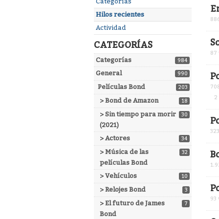
Enlaces
Categorías
E
rápidos
Hilos recientes
88
Actividad
S
CATEGORÍAS
87
Categorías
984
General
990
P
Películas Bond
70
203
2
> Bond de Amazon
18
> Sin tiempo para morir
30
P
(2021)
32
> Actores
34
> Música de las
32
B
películas Bond
1.9
> Vehículos
10
Po
> Relojes Bond
3
93
> El futuro de James
7
Bond