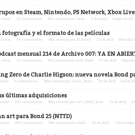
rupos en Steam, Nintendo, PS Network, Xbox Live, 
3
vistas
12
comentarios
Más reciente por
claalc
2 de mayo
Juegos Bond
 fotografía y el formato de las películas
3
vistas
44
comentarios
Más reciente por
El_Santo
29 de abril
Películas
odcast mensual 214 de Archivo 007: YA EN ABIER
4
vistas
11
comentarios
Más reciente por
Jack_Wade
27 de abril
Experien
ing Zero de Charlie Higson: nueva novela Bond pa
vistas
6
comentarios
Más reciente por
Oscar_Rubio
24 de abril
James Bo
us últimas adquisiciones
vistas
300
comentarios
Más reciente por
007_David_Acín
24 de abril
Of
an art para Bond 25 (NTTD)
vistas
450
comentarios
Más reciente por
claalc
24 de abril
> Sin tiempo