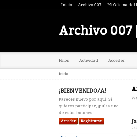
Inicio
Archivo 007
Mi Oficina del
Archivo 007 
Hilos
Actividad
Acceder
Inicio
A
¡BIENVENIDO/A!
We
Pareces nuevo por aquí. Si
quieres participar, ¡pulsa uno
de estos botones!
Lis
J
Acceder
Registrarse
de
74
dis