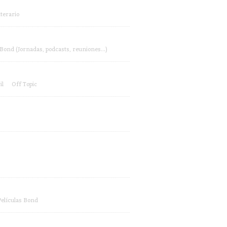
terario
Bond (Jornadas, podcasts, reuniones...)
il
Off Topic
Películas Bond