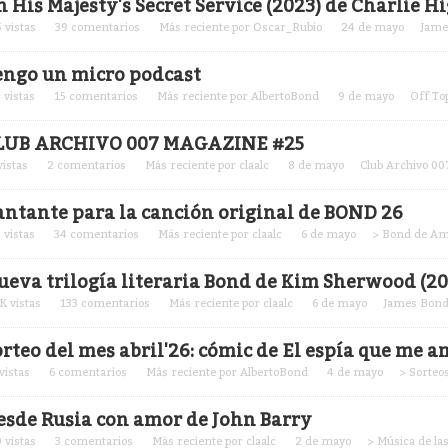
n His Majesty's Secret Service (2023) de Charlie H
5
vistas
39
comentarios
Más reciente por
Oscar_Rubio
24 de mayo
James
engo un micro podcast
4
vistas
15
comentarios
Más reciente por
AlbertoBond
9 de mayo
Off To
LUB ARCHIVO 007 MAGAZINE #25
istas
2
comentarios
Más reciente por
claalc
8 de mayo
Club Archivo 00
antante para la canción original de BOND 26
2
vistas
34
comentarios
Más reciente por
claalc
6 de mayo
> Bond de A
ueva trilogía literaria Bond de Kim Sherwood (2
7K
vistas
133
comentarios
Más reciente por
claalc
6 de mayo
James Bond 
orteo del mes abril'26: cómic de El espía que me 
vistas
6
comentarios
Más reciente por
AlbertoBond
4 de mayo
> Sorteo
esde Rusia con amor de John Barry
0
vistas
3
comentarios
Más reciente por
claalc
2 de mayo
> Música de la