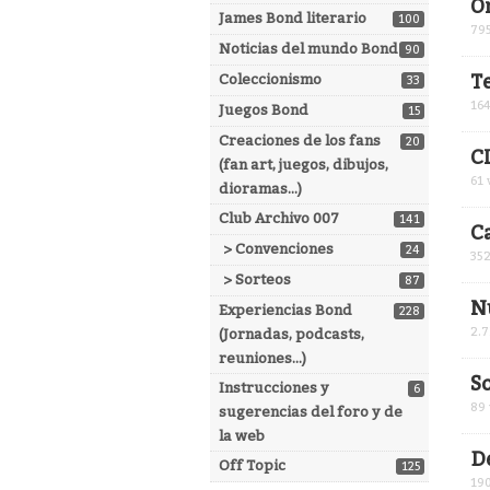
O
James Bond literario
100
79
Noticias del mundo Bond
90
T
Coleccionismo
33
16
Juegos Bond
15
Creaciones de los fans
20
C
(fan art, juegos, dibujos,
61
v
dioramas...)
Club Archivo 007
141
C
> Convenciones
24
35
> Sorteos
87
N
Experiencias Bond
228
2.
(Jornadas, podcasts,
reuniones...)
S
Instrucciones y
6
89
sugerencias del foro y de
la web
D
Off Topic
125
19